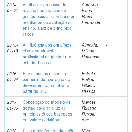
2014-
Análise do processo de
Andrade,
-
04-07
revisão das práticas de
Ivana
gestão escolar com base em
Paula
resultados da avaliação do
Ferraz de
ensino, à luz de princípios
éticos
2013-
A influência dos princípios
Almeida,
-
01-18
éticos na atuação
Milena
profissional do gestor: um
Bahiense
estudo de caso
2016-
Pressupostos éticos no
Estrela,
-
01-04
exercício da avaliação de
Fellipe
desempenho: um olhar a
Ribeiro
partir do IFCE
Pessoa
2017-
Concepção do modelo de
Mercês,
-
01-05
gestão escolar à luz de
Rutiane
princípios éticos baseados
Peixoto
em valores cristãos
das
2018-
Ética e gestão na educação
Viva,
-