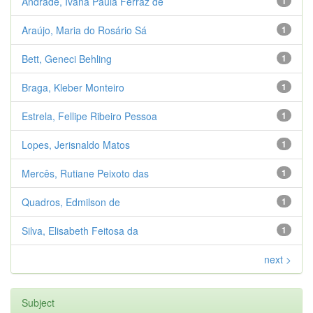
Andrade, Ivana Paula Ferraz de
1
Araújo, Maria do Rosário Sá
1
Bett, Geneci Behling
1
Braga, Kleber Monteiro
1
Estrela, Fellipe Ribeiro Pessoa
1
Lopes, Jerisnaldo Matos
1
Mercês, Rutiane Peixoto das
1
Quadros, Edmilson de
1
Silva, Elisabeth Feitosa da
1
next >
Subject