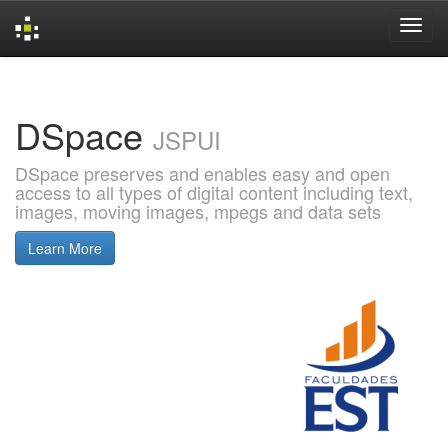
Skip
navigation
DSpace
JSPUI
DSpace preserves and enables easy and open
access to all types of digital content including text,
images, moving images, mpegs and data sets
Learn More