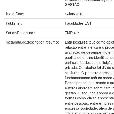
GESTÃO
Issue Date:
4-Jan-2016
Publisher:
Faculdades EST
Series/Report no.:
TMP;425
metadata.dc.description.resumo:
Esta pesquisa teve como objet
relação entre a ética e o proc
avaliação de desempenho em 
pública de ensino identificand
particularidades da instituição
privada. O trabalho foi divido 
capítulos. O primeiro apresen
fundamentação teórica sobre 
Desempenho, analisando o qu
autores abordam sobre este i
gestão. O segundo aborda a ét
formas como ela se apresenta
entre pessoas, entre empresa
empresa-sociedade, além de a
cristã e como ela pode se faz