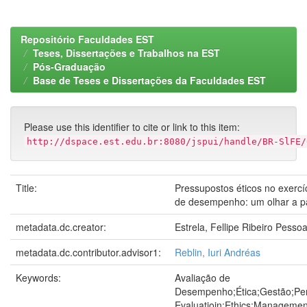
Repositório Faculdades EST
Teses, Dissertações e Trabalhos na EST
Pós-Graduação
Base de Teses e Dissertações da Faculdades EST
Please use this identifier to cite or link to this item:
http://dspace.est.edu.br:8080/jspui/handle/BR-SlFE/
Title:
Pressupostos éticos no exercí
de desempenho: um olhar a pa
metadata.dc.creator:
Estrela, Fellipe Ribeiro Pesso
metadata.dc.contributor.advisor1:
Reblin, Iuri Andréas
Keywords:
Avaliação de
Desempenho;Ética;Gestão;Pe
Evaluatioin;Ethics;Manageme