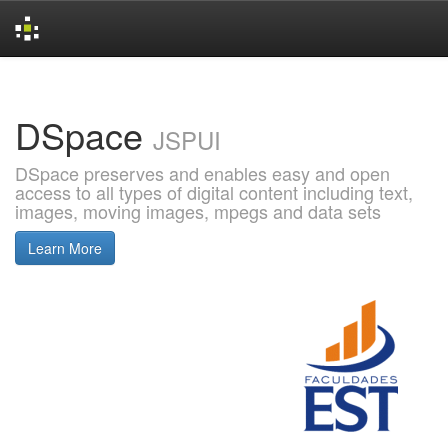
Skip
navigation
DSpace
JSPUI
DSpace preserves and enables easy and open
access to all types of digital content including text,
images, moving images, mpegs and data sets
Learn More