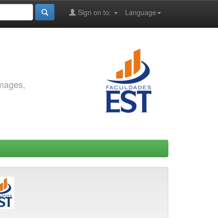
Sign on to:
Language
images,