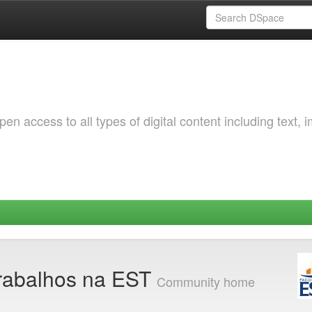
 access to all types of digital content including text, 
Trabalhos na EST
Community home