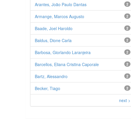
Arantes, João Paulo Dantas
2
Armange, Marcos Augusto
2
Baade, Joel Haroldo
2
Baldus, Dione Carla
2
Barbosa, Giorlando Laranjeira
2
Barcellos, Eliana Cristina Caporale
2
Bartz, Alessandro
2
Becker, Tiago
2
next >