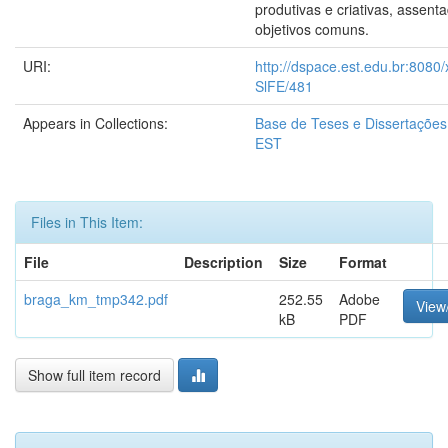
produtivas e criativas, assen
objetivos comuns.
URI:
http://dspace.est.edu.br:8080
SlFE/481
Appears in Collections:
Base de Teses e Dissertaçõe
EST
Files in This Item:
File
Description
Size
Format
braga_km_tmp342.pdf
252.55
Adobe
View
kB
PDF
Show full item record