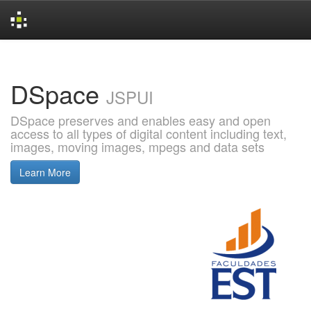
Skip
navigation
DSpace
JSPUI
DSpace preserves and enables easy and open
access to all types of digital content including text,
images, moving images, mpegs and data sets
Learn More