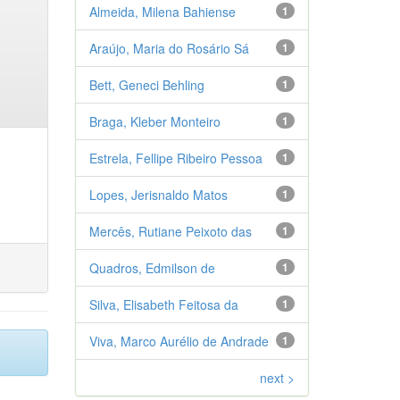
Almeida, Milena Bahiense
1
Araújo, Maria do Rosário Sá
1
Bett, Geneci Behling
1
Braga, Kleber Monteiro
1
Estrela, Fellipe Ribeiro Pessoa
1
Lopes, Jerisnaldo Matos
1
Mercês, Rutiane Peixoto das
1
Quadros, Edmilson de
1
Silva, Elisabeth Feitosa da
1
Viva, Marco Aurélio de Andrade
1
next >