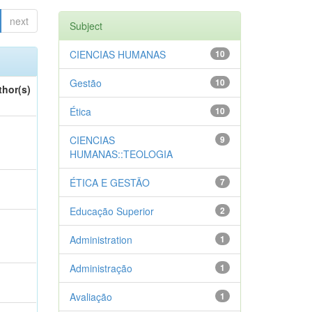
next
Subject
CIENCIAS HUMANAS
10
Gestão
10
thor(s)
Ética
10
CIENCIAS
9
HUMANAS::TEOLOGIA
ÉTICA E GESTÃO
7
Educação Superior
2
Administration
1
Administração
1
Avaliação
1