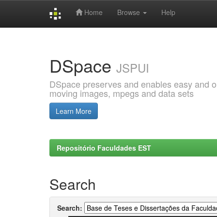
Home
Browse
Help
Skip
navigation
DSpace
JSPUI
DSpace preserves and enables easy and open
moving images, mpegs and data sets
Learn More
Repositório Faculdades EST
Search
Search: