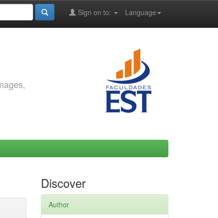
Sign on to:
Language
images,
Discover
Author