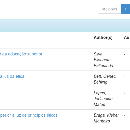
previous
1
Author(s)
Au
ão da educação superior
Silva,
-
Elisabeth
Feitosa da
 luz da ética
Bett, Geneci
-
Behling
Lopes,
-
Jerisnaldo
Matos
perior à luz de princípios éticos
Braga, Kleber
-
Monteiro