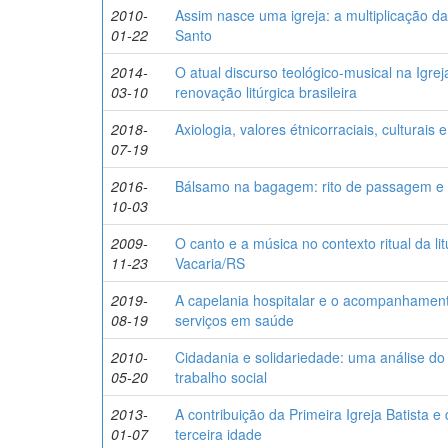
2010-
Assim nasce uma igreja: a multiplicação d
01-22
Santo
2014-
O atual discurso teológico-musical na Igre
03-10
renovação litúrgica brasileira
2018-
Axiologia, valores étnicorraciais, culturai
07-19
2016-
Bálsamo na bagagem: rito de passagem e 
10-03
2009-
O canto e a música no contexto ritual da li
11-23
Vacaria/RS
2019-
A capelania hospitalar e o acompanhament
08-19
serviços em saúde
2010-
Cidadania e solidariedade: uma análise do 
05-20
trabalho social
2013-
A contribuição da Primeira Igreja Batista 
01-07
terceira idade