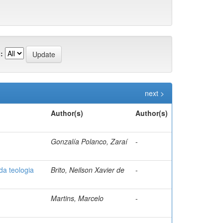
:
next >
Author(s)
Author(s)
Gonzalía Polanco, Zaraí
-
da teologia
Brito, Neilson Xavier de
-
Martins, Marcelo
-