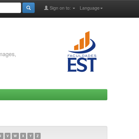
Sign on to:
Language
images,
U
V
W
X
Y
Z