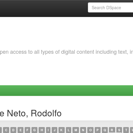
 access to all types of digital content including text, 
e Neto, Rodolfo
C
D
E
F
G
H
I
J
K
L
M
N
O
P
Q
R
S
T