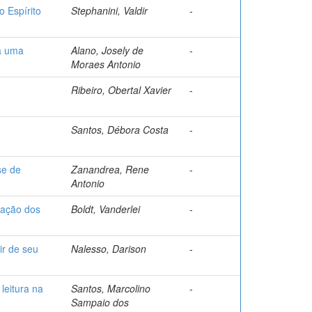
o Espírito
Stephanini, Valdir
-
ra uma
Alano, Josely de
-
Moraes Antonio
Ribeiro, Obertal Xavier
-
Santos, Débora Costa
-
se de
Zanandrea, Rene
-
Antonio
zação dos
Boldt, Vanderlei
-
ir de seu
Nalesso, Darison
-
leitura na
Santos, Marcolino
-
Sampaio dos