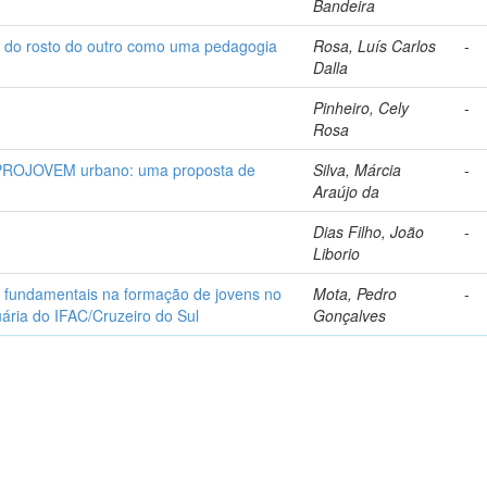
Bandeira
a do rosto do outro como uma pedagogia
Rosa, Luís Carlos
-
Dalla
Pinheiro, Cely
-
Rosa
o PROJOVEM urbano: uma proposta de
Silva, Márcia
-
Araújo da
Dias Filho, João
-
Liborio
os fundamentais na formação de jovens no
Mota, Pedro
-
uária do IFAC/Cruzeiro do Sul
Gonçalves