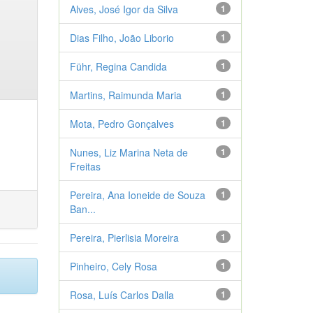
Alves, José Igor da Silva
1
Dias Filho, João Liborio
1
Führ, Regina Candida
1
Martins, Raimunda Maria
1
Mota, Pedro Gonçalves
1
Nunes, Liz Marina Neta de
1
Freitas
Pereira, Ana Ioneide de Souza
1
Ban...
Pereira, Pierlisia Moreira
1
Pinheiro, Cely Rosa
1
Rosa, Luís Carlos Dalla
1