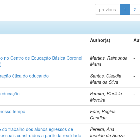
previous
1
2
Author(s)
Au
aso no Centro de Educação Básica Coronel
Martins, Raimunda
-
)
Maria
rmação ética do educando
Santos, Claudia
-
Maria da Silva
a educação
Pereira, Pierlisia
-
Moreira
 nosso tempo
Führ, Regina
-
Candida
 do trabalho dos alunos egressos de
Pereira, Ana
-
pessoais construídos a partir da realidade
Ioneide de Souza