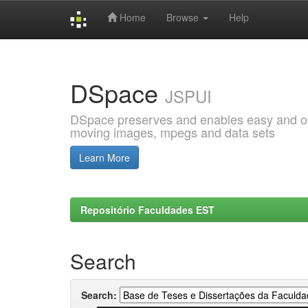
Home
Browse
Help
Skip
navigation
DSpace
JSPUI
DSpace preserves and enables easy and open
moving images, mpegs and data sets
Learn More
Repositório Faculdades EST
Search
Search: