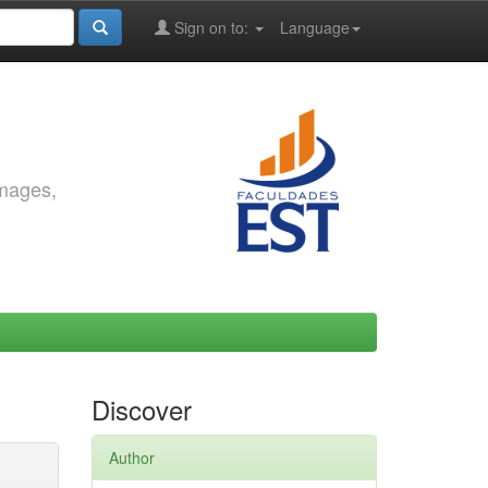
Sign on to:
Language
images,
Discover
Author