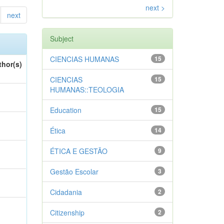
next >
next
Subject
CIENCIAS HUMANAS
15
thor(s)
CIENCIAS
15
HUMANAS::TEOLOGIA
Education
15
Ética
14
ÉTICA E GESTÃO
9
Gestão Escolar
3
Cidadania
2
Citizenship
2