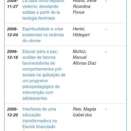
2006-
La casa como espacio
Hilario, Irene
-
11-27
violento: develando
Ricardina
salidas a partir de la
Ponce
teologia feminista
2006-
Espiritualidade e crise
Hertel,
-
12-04
existencial na vivência
Hildegart
do câncer
2006-
Educar para a paz:
Muñoz,
-
12-18
análise de fatores
Manuel
favorecedores de
Alfonso Díaz
comportamentos pró-
sociais na aplicação de
um programa
psicopedagógico de
intervenção com
adolescentes
2006-
Interfaces de uma
Reis, Magda
-
12-20
educação
Izabel dos
transformadora na
Escola Imaculado