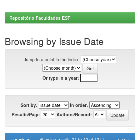
Repositório Faculdades EST
Browsing by Issue Date
Jump to a point in the index:
Or type in a year:
Sort by:
In order:
Results/Page
Authors/Record:
< previous
Showing results 21 to 40 of 1241
next >