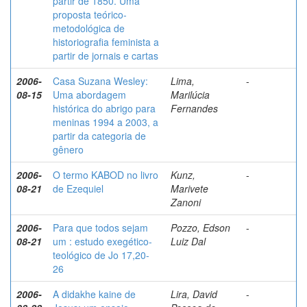
partir de 1850. Uma
proposta teórico-
metodológica de
historiografia feminista a
partir de jornais e cartas
2006-
Casa Suzana Wesley:
Lima,
-
08-15
Uma abordagem
Marilúcia
histórica do abrigo para
Fernandes
meninas 1994 a 2003, a
partir da categoria de
gênero
2006-
O termo KABOD no livro
Kunz,
-
08-21
de Ezequiel
Marivete
Zanoni
2006-
Para que todos sejam
Pozzo, Edson
-
08-21
um : estudo exegético-
Luiz Dal
teológico de Jo 17,20-
26
2006-
A didakhe kaine de
Lira, David
-