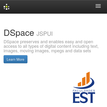
Skip
navigation
DSpace
JSPUI
DSpace preserves and enables easy and open
access to all types of digital content including text,
images, moving images, mpegs and data sets
Learn More