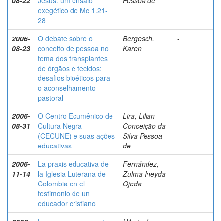
08-22
Jesus: um ensaio
Pessoa de
exegético de Mc 1.21-
28
2006-
O debate sobre o
Bergesch,
-
08-23
conceito de pessoa no
Karen
tema dos transplantes
de órgãos e tecidos:
desafios bioéticos para
o aconselhamento
pastoral
2006-
O Centro Ecumênico de
Lira, Lilian
-
08-31
Cultura Negra
Conceição da
(CECUNE) e suas ações
Silva Pessoa
educativas
de
2006-
La praxis educativa de
Fernández,
-
11-14
la Iglesia Luterana de
Zulma Ineyda
Colombia en el
Ojeda
testimonio de un
educador cristiano