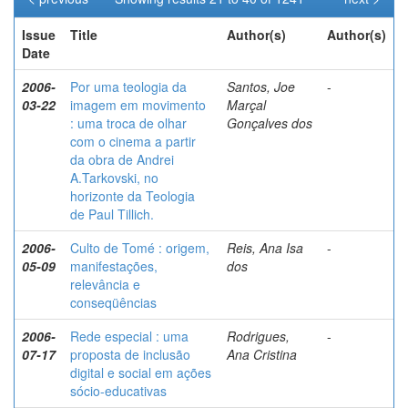
Issue
Title
Author(s)
Author(s)
Date
2006-
Por uma teologia da
Santos, Joe
-
03-22
imagem em movimento
Marçal
: uma troca de olhar
Gonçalves dos
com o cinema a partir
da obra de Andrei
A.Tarkovski, no
horizonte da Teologia
de Paul Tillich.
2006-
Culto de Tomé : origem,
Reis, Ana Isa
-
05-09
manifestações,
dos
relevância e
conseqüências
2006-
Rede especial : uma
Rodrigues,
-
07-17
proposta de inclusão
Ana Cristina
digital e social em ações
sócio-educativas