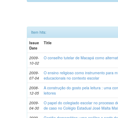
Item hits:
Issue
Title
Date
2009-
O conselho tutelar de Macapá como alterna
10-02
2009-
O ensino religioso como instrumento para m
07-04
educacionais no contexto escolar
2008-
A construção do gosto pela leitura : uma c
12-05
leitores
2009-
O papel do colegiado escolar no processo 
04-30
de caso no Colégio Estadual José Malta Ma
2009-
Gestão democrática: uma análise a partir d