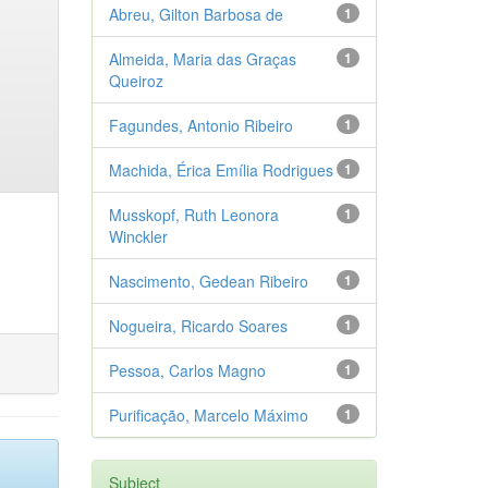
Abreu, Gilton Barbosa de
1
Almeida, Maria das Graças
1
Queiroz
Fagundes, Antonio Ribeiro
1
Machida, Érica Emília Rodrigues
1
Musskopf, Ruth Leonora
1
Winckler
Nascimento, Gedean Ribeiro
1
Nogueira, Ricardo Soares
1
Pessoa, Carlos Magno
1
Purificação, Marcelo Máximo
1
Subject