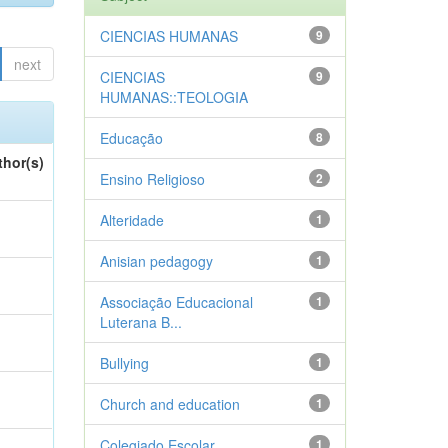
CIENCIAS HUMANAS
9
next
CIENCIAS
9
HUMANAS::TEOLOGIA
Educação
8
thor(s)
Ensino Religioso
2
Alteridade
1
Anisian pedagogy
1
Associação Educacional
1
Luterana B...
Bullying
1
Church and education
1
Colegiado Escolar
1