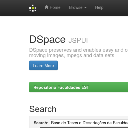
Home
Browse
Help
Skip
navigation
DSpace
JSPUI
DSpace preserves and enables easy and open
moving images, mpegs and data sets
Learn More
Repositório Faculdades EST
Search
Search: