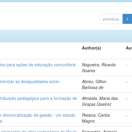
previous
1
Author(s)
Au
tiva para ações de educação comunitária
Nogueira, Ricardo
-
Soares
inimizar as desigualdades sócio-
Abreu, Gilton
-
Barbosa de
ontribuição pedagógica para a formação de
Almeida, Maria das
-
Graças Queiroz
de democratização da gestão : um estudo
Pessoa, Carlos
-
ia
Magno
e elementos da obra pedagógica de Paulo
Fagundes, Antonio
-