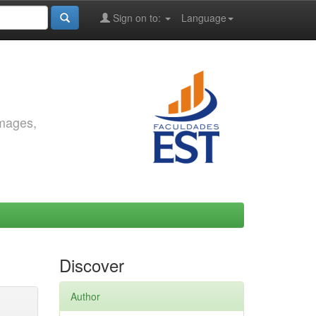
Sign on to:
Language
images,
Discover
Author