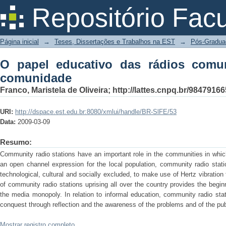
O papel educativo das rádios comunitá
Repositório Fac
Página inicial
→
Teses, Dissertações e Trabalhos na EST
→
Pós-Gradua
O papel educativo das rádios comun
comunidade
Franco, Maristela de Oliveira; http://lattes.cnpq.br/984791
URI:
http://dspace.est.edu.br:8080/xmlui/handle/BR-SlFE/53
Data:
2009-03-09
Resumo:
Community radio stations have an important role in the communities in whic
an open channel expression for the local population, community radio stati
technological, cultural and socially excluded, to make use of Hertz vibrati
of community radio stations uprising all over the country provides the begin
the media monopoly. In relation to informal education, community radio stat
conquest through reflection and the awareness of the problems and of the pub
Mostrar registro completo