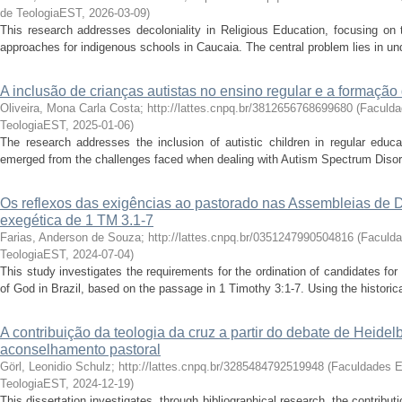
de TeologiaEST
,
2026-03-09
)
This research addresses decoloniality in Religious Education, focusing on 
approaches for indigenous schools in Caucaia. The central problem lies in un
A inclusão de crianças autistas no ensino regular e a formação
Oliveira, Mona Carla Costa; http://lattes.cnpq.br/3812656768699680
(
Faculd
TeologiaEST
,
2025-01-06
)
The research addresses the inclusion of autistic children in regular educa
emerged from the challenges faced when dealing with Autism Spectrum Disord
Os reflexos das exigências ao pastorado nas Assembleias de De
exegética de 1 TM 3.1-7
Farias, Anderson de Souza; http://lattes.cnpq.br/0351247990504816
(
Faculd
TeologiaEST
,
2024-07-04
)
This study investigates the requirements for the ordination of candidates for
of God in Brazil, based on the passage in 1 Timothy 3:1-7. Using the historical
A contribuição da teologia da cruz a partir do debate de Heidel
aconselhamento pastoral
Görl, Leonidio Schulz; http://lattes.cnpq.br/3285484792519948
(
Faculdades 
TeologiaEST
,
2024-12-19
)
This dissertation investigates, through bibliographical research, the contribut