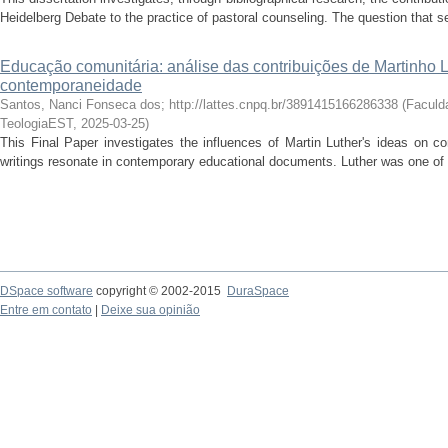
Heidelberg Debate to the practice of pastoral counseling. The question that s
Educação comunitária: análise das contribuições de Martinho 
contemporaneidade
Santos, Nanci Fonseca dos; http://lattes.cnpq.br/3891415166286338
(
Faculd
TeologiaEST
,
2025-03-25
)
This Final Paper investigates the influences of Martin Luther's ideas on 
writings resonate in contemporary educational documents. Luther was one of th
DSpace software
copyright © 2002-2015
DuraSpace
Entre em contato
|
Deixe sua opinião