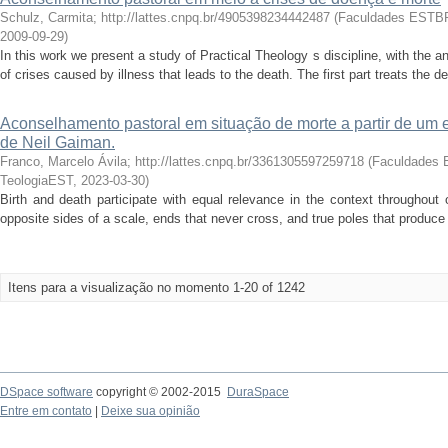
Schulz, Carmita; http://lattes.cnpq.br/4905398234442487
(
Faculdades ESTBR
2009-09-29
)
In this work we present a study of Practical Theology s discipline, with the a
of crises caused by illness that leads to the death. The first part treats the de
Aconselhamento pastoral em situação de morte a partir de um e
de Neil Gaiman.
Franco, Marcelo Ávila; http://lattes.cnpq.br/3361305597259718
(
Faculdades 
TeologiaEST
,
2023-03-30
)
Birth and death participate with equal relevance in the context throughout 
opposite sides of a scale, ends that never cross, and true poles that produce ma
Itens para a visualização no momento 1-20 of 1242
DSpace software
copyright © 2002-2015
DuraSpace
Entre em contato
|
Deixe sua opinião