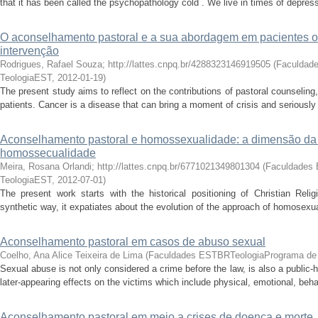
that it has been called the psychopathology cold . We live in times of depres
O aconselhamento pastoral e a sua abordagem em pacientes on
intervenção
Rodrigues, Rafael Souza; http://lattes.cnpq.br/4288323146919505
(
Faculdad
TeologiaEST
,
2012-01-19
)
The present study aims to reflect on the contributions of pastoral counseling,
patients. Cancer is a disease that can bring a moment of crisis and seriously a
Aconselhamento pastoral e homossexualidade: a dimensão da f
homossecualidade
Meira, Rosana Orlandi; http://lattes.cnpq.br/6771021349801304
(
Faculdades
TeologiaEST
,
2012-07-01
)
The present work starts with the historical positioning of Christian Relig
synthetic way, it expatiates about the evolution of the approach of homosexua
Aconselhamento pastoral em casos de abuso sexual
Coelho, Ana Alice Teixeira de Lima
(
Faculdades ESTBRTeologiaPrograma de
Sexual abuse is not only considered a crime before the law, is also a public
later-appearing effects on the victims which include physical, emotional, behav
Aconselhamento pastoral em meio a crises de doença e morte