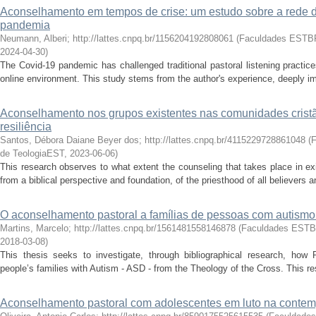
Aconselhamento em tempos de crise: um estudo sobre a rede d
pandemia
Neumann, Alberi; http://lattes.cnpq.br/1156204192808061
(
Faculdades ESTBR
2024-04-30
)
The Covid-19 pandemic has challenged traditional pastoral listening practic
online environment. This study stems from the author's experience, deeply imm
Aconselhamento nos grupos existentes nas comunidades crist
resiliência
Santos, Débora Daiane Beyer dos; http://lattes.cnpq.br/4115229728861048
(
F
de TeologiaEST
,
2023-06-06
)
This research observes to what extent the counseling that takes place in ex
from a biblical perspective and foundation, of the priesthood of all believers 
O aconselhamento pastoral a famílias de pessoas com autismo a
Martins, Marcelo; http://lattes.cnpq.br/1561481558146878
(
Faculdades ESTB
2018-03-08
)
This thesis seeks to investigate, through bibliographical research, how 
people’s families with Autism - ASD - from the Theology of the Cross. This res
Aconselhamento pastoral com adolescentes em luto na conte