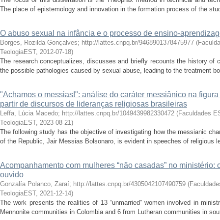
The place of epistemology and innovation in the formation process of the stude
O abuso sexual na infância e o processo de ensino-aprendiza
Borges, Rozilda Gonçalves; http://lattes.cnpq.br/9468901378475977
(
Faculd
TeologiaEST
,
2012-07-18
)
The research conceptualizes, discusses and briefly recounts the history of 
the possible pathologies caused by sexual abuse, leading to the treatment bot
"Achamos o messias!": análise do caráter messiânico na figura
partir de discursos de lideranças religiosas brasileiras
Leffa, Lúcia Macedo; http://lattes.cnpq.br/1049439982330472
(
Faculdades E
TeologiaEST
,
2023-08-21
)
The following study has the objective of investigating how the messianic char
of the Republic, Jair Messias Bolsonaro, is evident in speeches of religious l
Acompanhamento com mulheres “não casadas” no ministério: o g
ouvido
Gonzalía Polanco, Zaraí; http://lattes.cnpq.br/4305042107490759
(
Faculdade
TeologiaEST
,
2021-12-14
)
The work presents the realities of 13 “unmarried” women involved in ministr
Mennonite communities in Colombia and 6 from Lutheran communities in souther