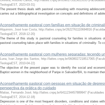
Oliveira, Antonio Carlos; http://lattes.cnpq.br/8590175525615535
(
Faculdade
TeologiaEST
,
2023-03-31
)
The present thesis deals with pastoral counseling with mourning adolescen
carries out a bibliographical investigation on concepts and definitions of ado
Aconselhamento pastoral com famílias em situação de crimina
Alquimim, José Ivan Costa; http://lattes.cnpq.br/2622761110694816
(
Faculda
TeologiaEST
,
2018-12-20
)
The theme of this study is pastoral counseling for families in situations of
pastoral counseling takes place with families in situations of criminality. To 
Aconselhamento pastoral com mulheres separadas: tecendo u
Luna, Ivan Jorge dos Santos; http://lattes.cnpq.br/0608027218517065
(
Facul
TeologiaEST
,
2010-04-22
)
The objective of the present paper was to identify the social and economic
Baptist women in the neighborhood of Paripe in Salvador/BA, to maintain them
Aconselhamento pastoral com pessoas em situação de depress
perspectiva da prática do cuidado
Matias, Fernando José; http://lattes.cnpq.br/6411234457889947
(
Faculdades
TeologiaEST
,
2014-12-18
)
Depression is one of the most frequent disorders, conditions and states wi