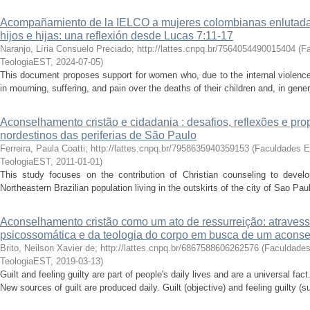
Acompañamiento de la IELCO a mujeres colombianas enlutadas
hijos e hijas: una reflexión desde Lucas 7:11-17
Naranjo, Líria Consuelo Preciado; http://lattes.cnpq.br/7564054490015404
(
F
TeologiaEST
,
2024-07-05
)
This document proposes support for women who, due to the internal violence
in mourning, suffering, and pain over the deaths of their children and, in gener
Aconselhamento cristão e cidadania : desafios, reflexões e pro
nordestinos das periferias de São Paulo
Ferreira, Paula Coatti; http://lattes.cnpq.br/7958635940359153
(
Faculdades 
TeologiaEST
,
2011-01-01
)
This study focuses on the contribution of Christian counseling to devel
Northeastern Brazilian population living in the outskirts of the city of Sao Paul
Aconselhamento cristão como um ato de ressurreição: atraves
psicossomática e da teologia do corpo em busca de um aconse
Brito, Neilson Xavier de; http://lattes.cnpq.br/6867588606262576
(
Faculdade
TeologiaEST
,
2019-03-13
)
Guilt and feeling guilty are part of people's daily lives and are a universal fact
New sources of guilt are produced daily. Guilt (objective) and feeling guilty (su