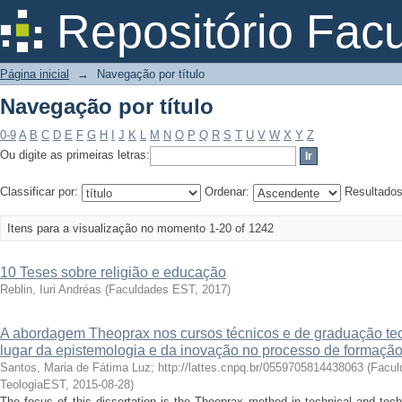
Navegação por título
Repositório Fac
Página inicial
→
Navegação por título
Navegação por título
0-9
A
B
C
D
E
F
G
H
I
J
K
L
M
N
O
P
Q
R
S
T
U
V
W
X
Y
Z
Ou digite as primeiras letras:
Classificar por:
Ordenar:
Resultado
Itens para a visualização no momento 1-20 of 1242
10 Teses sobre religião e educação
Reblin, Iuri Andréas
(
Faculdades EST
,
2017
)
A abordagem Theoprax nos cursos técnicos e de graduação tec
lugar da epistemologia e da inovação no processo de formação
Santos, Maria de Fátima Luz; http://lattes.cnpq.br/0559705814438063
(
Facul
TeologiaEST
,
2015-08-28
)
The focus of this dissertation is the Theoprax method in technical and te