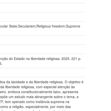
ecular State;Secularism;Religious freedom;Supreme
ção do Estado na liberdade religiosa. 2025. 221 p.
5.
ica da laicidade e da liberdade religiosa. O objetivo é
 e da liberdade religiosa, com especial atenção às
eiro, embora constitucionalmente laico, apresenta
propõe um estudo mais abrangente sobre o tema, a
STF, tem operado como instância suprema na
como a religião, especialmente, por meio das