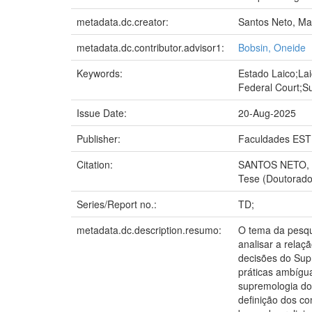
metadata.dc.creator:
Santos Neto, Ma
metadata.dc.contributor.advisor1:
Bobsin, Oneide
Keywords:
Estado Laico;La
Federal Court;S
Issue Date:
20-Aug-2025
Publisher:
Faculdades EST
Citation:
SANTOS NETO, Man
Tese (Doutorado
Series/Report no.:
TD;
metadata.dc.description.resumo:
O tema da pesquis
analisar a relaçã
decisões do Supr
práticas ambígu
supremologia do
definição dos co