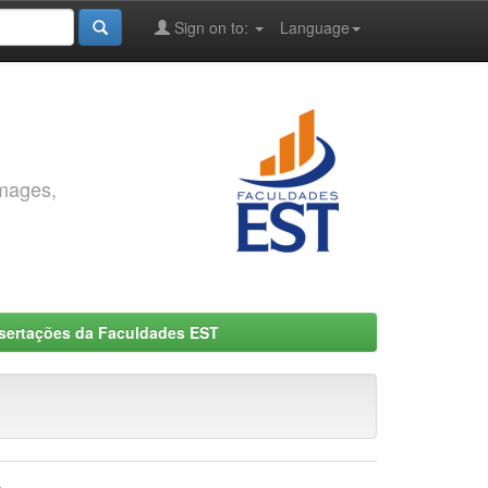
Sign on to:
Language
images,
ssertações da Faculdades EST
a