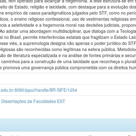
sas, tem operado para alcançar a hegemonia. A tese estrutura-se em 
ceito de Estado, religião e laicidade, com destaque para a evolução do
ame empírico de casos paradigmáticos julgados pelo STF, como no perí
cos, o ensino religioso confessional, uso de vestimentas religiosas e
ncia a seletividade e a hegemonia moral nas decisões judiciais, propon
 Ao adotar uma abordagem multidisciplinar, que dialoga com a Teologia, 
l no Brasil, permite interferências estatais que fragilizam o Estado La
sse viés, a supremologia designa não apenas o poder jurídico do STF,
ligiosas são reconhecidas como legítimas na esfera pública. Metodolo
ão de literatura especializada e na análise de fontes primárias e sec
 caminhos para a construção de uma laicidade que reconheça o plurali
 promova uma governança pública comprometida com os direitos huma
t.edu.br:8080/jspui/handle/BR-SlFE/1254
 Dissertações da Faculdades EST