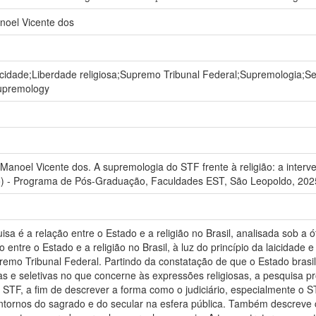
noel Vicente dos
icidade;Liberdade religiosa;Supremo Tribunal Federal;Supremologia;S
upremology
oel Vicente dos. A supremologia do STF frente à religião: a interven
) - Programa de Pós-Graduação, Faculdades EST, São Leopoldo, 202
a é a relação entre o Estado e a religião no Brasil, analisada sob a ót
o entre o Estado e a religião no Brasil, à luz do princípio da laicidade
emo Tribunal Federal. Partindo da constatação de que o Estado brasil
as e seletivas no que concerne às expressões religiosas, a pesquisa 
 STF, a fim de descrever a forma como o judiciário, especialmente o 
ntornos do sagrado e do secular na esfera pública. Também descreve 