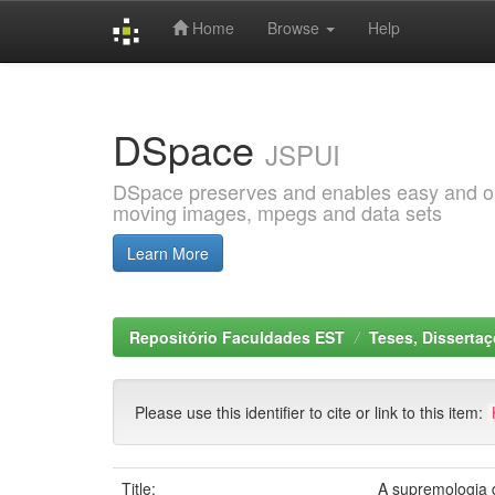
Home
Browse
Help
Skip
navigation
DSpace
JSPUI
DSpace preserves and enables easy and open
moving images, mpegs and data sets
Learn More
Repositório Faculdades EST
Teses, Disserta
Please use this identifier to cite or link to this item:
Title:
A supremologia d