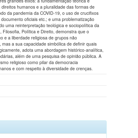
três grandes eixos: a fundamentação teórica e
s direitos humanos e a pluralidade das formas de
odo da pandemia da COVID-19, o uso de crucifixos
m documento oficiais etc.; e uma problematização
do uma reinterpretação teológica e sociopolítica da
Filosofia, Política e Direito, demonstra que o
ico e a liberdade religiosa de grupos não
 mas a sua capacidade simbólica de definir quais
gicamente, adota uma abordagem histórico-analítica,
undárias, além de uma pesquisa de opinião pública. A
smo religioso como pilar da democracia
nos e com respeito à diversidade de crenças.