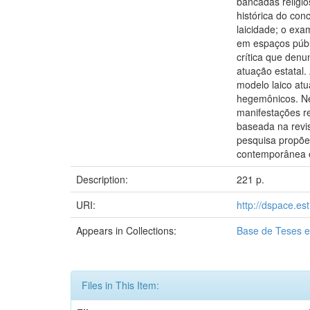
bancadas religio
histórica do con
laicidade; o ex
em espaços públi
crítica que denu
atuação estatal.
modelo laico atua
hegemônicos. Ne
manifestações re
baseada na revis
pesquisa propõe
contemporânea e
Description:
221 p.
URI:
http://dspace.es
Appears in Collections:
Base de Teses e
Files in This Item: