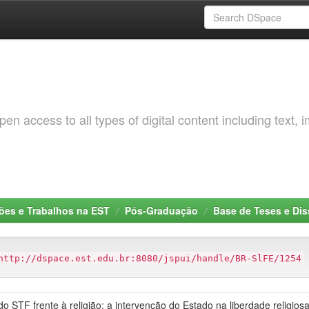
 access to all types of digital content including text, 
ções e Trabalhos na EST
Pós-Graduação
Base de Teses e Di
http://dspace.est.edu.br:8080/jspui/handle/BR-SlFE/1254
o STF frente à religião: a intervenção do Estado na liberdade religios