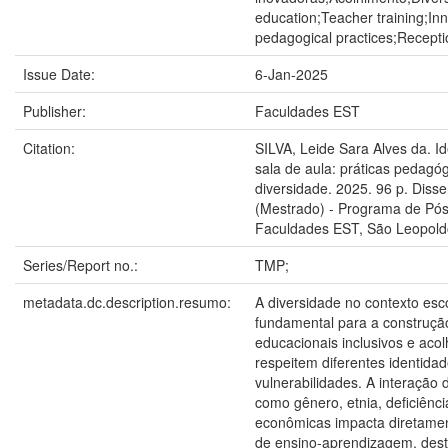
education;Teacher training;Inn
pedagogical practices;Recepti
Issue Date:
6-Jan-2025
Publisher:
Faculdades EST
Citation:
SILVA, Leide Sara Alves da. I
sala de aula: práticas pedagó
diversidade. 2025. 96 p. Diss
(Mestrado) - Programa de Pó
Faculdades EST, São Leopold
Series/Report no.:
TMP;
metadata.dc.description.resumo:
A diversidade no contexto esc
fundamental para a construçã
educacionais inclusivos e aco
respeitem diferentes identidad
vulnerabilidades. A interação
como gênero, etnia, deficiênc
econômicas impacta diretame
de ensino-aprendizagem, des