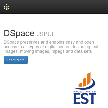
Skip
navigation
DSpace
JSPUI
DSpace preserves and enables easy and open
access to all types of digital content including text,
images, moving images, mpegs and data sets
Learn More