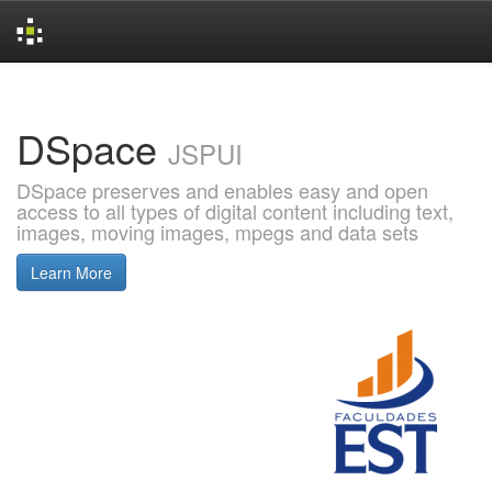
Skip
navigation
DSpace
JSPUI
DSpace preserves and enables easy and open
access to all types of digital content including text,
images, moving images, mpegs and data sets
Learn More