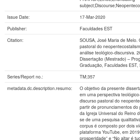
subject;Discourse;Neopenteco
Issue Date:
17-Mar-2020
Publisher:
Faculdades EST
Citation:
SOUSA, José Maria de Melo. O
pastoral do neopentecostalism
análise teológico-discursiva. 
Dissertação (Mestrado) – Pr
Graduação, Faculdades EST, 
Series/Report no.:
TM;357
metadata.dc.description.resumo:
O objetivo da presente disserta
em uma perspectiva teológico-
discurso pastoral do neopentec
partir de pronunciamentos do 
da Igreja Universal do Reino 
se de uma pesquisa qualitativa
corpus é composto por dois v
plataforma YouTube, em 2019, i
prosperidade” e “No altar é tu