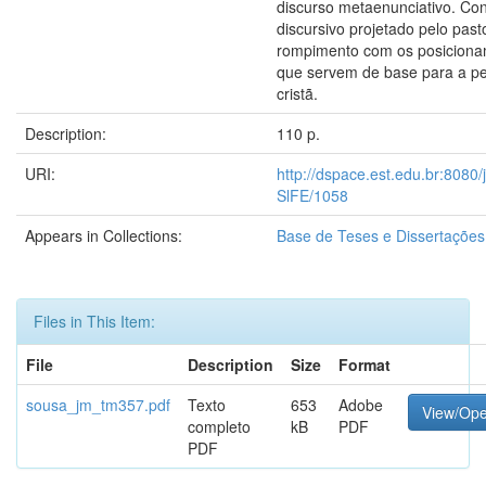
discurso metaenunciativo. Co
discursivo projetado pelo past
rompimento com os posicionam
que servem de base para a pe
cristã.
Description:
110 p.
URI:
http://dspace.est.edu.br:8080/
SlFE/1058
Appears in Collections:
Base de Teses e Dissertaçõe
Files in This Item:
File
Description
Size
Format
sousa_jm_tm357.pdf
Texto
653
Adobe
View/Op
completo
kB
PDF
PDF