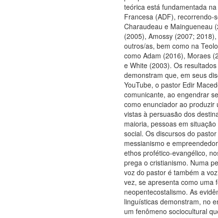
teórica está fundamentada na 
Francesa (ADF), recorrendo-s
Charaudeau e Maingueneau (2
(2005), Amossy (2007; 2018), 
outros/as, bem como na Teolog
como Adam (2016), Moraes (2
e White (2003). Os resultados
demonstram que, em seus dis
YouTube, o pastor Edir Maced
comunicante, ao engendrar seu
como enunciador ao produzi
vistas à persuasão dos destin
maioria, pessoas em situação
social. Os discursos do pasto
messianismo e empreendedor
ethos profético-evangélico, n
prega o cristianismo. Numa per
voz do pastor é também a voz
vez, se apresenta como uma 
neopentecostalismo. As evidên
linguísticas demonstram, no en
um fenômeno sociocultural que