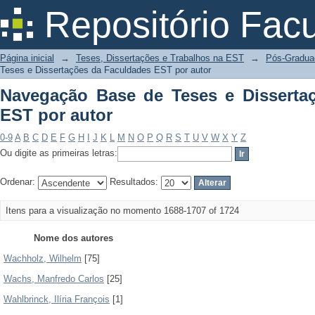
Navegação Base de Teses e Dissertaçõ
Repositório Fac
Página inicial
→
Teses, Dissertações e Trabalhos na EST
→
Pós-Gradua
Teses e Dissertações da Faculdades EST por autor
Navegação Base de Teses e Disserta
EST por autor
0-9
A
B
C
D
E
F
G
H
I
J
K
L
M
N
O
P
Q
R
S
T
U
V
W
X
Y
Z
Ou digite as primeiras letras:
Ordenar:
Resultados:
Itens para a visualização no momento 1688-1707 of 1724
Nome dos autores
Wachholz, Wilhelm
[75]
Wachs, Manfredo Carlos
[25]
Wahlbrinck, Ilíria François
[1]