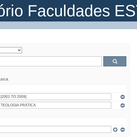
ório Faculdades E
busca.