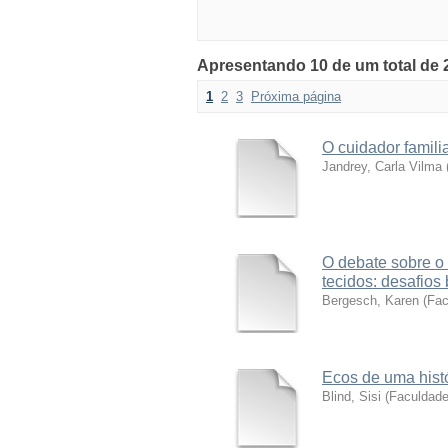
Apresentando 10 de um total de 
1
2
3
Próxima página
O cuidador famili
Jandrey, Carla Vilma
O debate sobre o
tecidos: desafios
Bergesch, Karen
(
Fac
Ecos de uma hist
Blind, Sisi
(
Faculdad