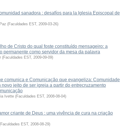
omunidad sanadora : desafíos para la Iglesia Episcopal de
 Paz
(
Faculdades EST
,
2009-03-26
)
o de Cristo do qual foste constituído mensageiro: a
o permanente como servidor da mesa da palavra
r
(
Faculdades EST
,
2009-09-09
)
ue comunica e Comunicação que evangeliza: Comunidade
ovo jeito de ser igreja a partir do entrecruzamento
omunicação
a Ivette
(
Faculdades EST
,
2008-08-04
)
 amor criante de Deus : uma vivência de cura na criação
(
Faculdades EST
,
2008-08-29
)