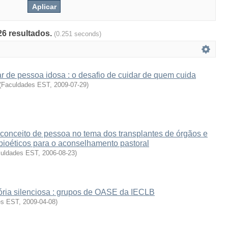
26 resultados.
(0.251 seconds)
ar de pessoa idosa : o desafio de cuidar de quem cuida
(
Faculdades EST
,
2009-07-29
)
 conceito de pessoa no tema dos transplantes de órgãos e
 bioéticos para o aconselhamento pastoral
uldades EST
,
2006-08-23
)
ória silenciosa : grupos de OASE da IECLB
es EST
,
2009-04-08
)