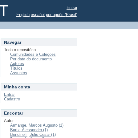
ST
Entrar
English
español
português (Brasil)
Navegar
Todo o repositório
Comunidades e Coleções
Por data do documento
Autores
Títulos
Assuntos
Minha conta
Entrar
Cadastro
Encontar
Autor
Armange, Marcos Augusto (1)
Bartz, Alessandro (1)
Bendinelli, Julio Cesar (1)