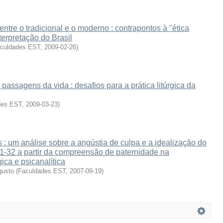
entre o tradicional e o moderno : contrapontos à "ética
terpretação do Brasil
culdades EST
,
2009-02-26
)
 passagens da vida : desafios para a prática litúrgica da
des EST
,
2009-03-23
)
: um análise sobre a angústia de culpa e a idealização do
1-32 a partir da compreensão de paternidade na
ica e psicanalítica
gusto
(
Faculdades EST
,
2007-09-19
)