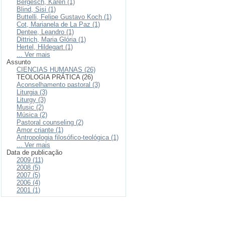
Bergesch, Karen (1)
Blind, Sisi (1)
Buttelli, Felipe Gustavo Koch (1)
Cot, Marianela de La Paz (1)
Dentee, Leandro (1)
Dittrich, Maria Glória (1)
Hertel, Hildegart (1)
... Ver mais
Assunto
CIENCIAS HUMANAS (26)
TEOLOGIA PRÁTICA (26)
Aconselhamento pastoral (3)
Liturgia (3)
Liturgy (3)
Music (2)
Música (2)
Pastoral counseling (2)
Amor criante (1)
Antropologia filosófico-teológica (1)
... Ver mais
Data de publicação
2009 (11)
2008 (5)
2007 (5)
2006 (4)
2001 (1)