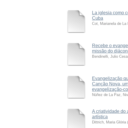
La iglesia como c
Cuba
Cot, Marianela de La
Recebe o evangelh
missão do diácon
Bendinelli, Julio Cesa
Evangelização q
Canção Nova, um n
evangelização-c
Núñez de La Paz, Nivi
A criatividade do
artística
Dittrich, Maria Glória