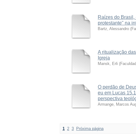
Raízes do Brasil, 
protestante" na in
Bartz, Alessandro
(
Fa
A ritualização das
Igreja
Mansk, Erli
(
Faculda
O perdão de Deus 
eu em Lucas 15.1
perspectiva teológ
Armange, Marcos Au
1
2
3
Próxima página