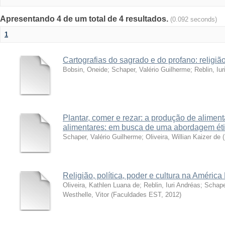
Apresentando 4 de um total de 4 resultados.
(0.092 seconds)
1
Cartografias do sagrado e do profano: religião
Bobsin, Oneide
;
Schaper, Valério Guilherme
;
Reblin, Iu
Plantar, comer e rezar: a produção de alimen
alimentares: em busca de uma abordagem éti
Schaper, Valério Guilherme
;
Oliveira, Willian Kaizer de
(
Religião, política, poder e cultura na América
Oliveira, Kathlen Luana de
;
Reblin, Iuri Andréas
;
Schape
Westhelle, Vitor
(
Faculdades EST
,
2012
)