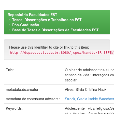
Repositório Faculdades EST
Teses, Dissertações e Trabalhos na EST
Pós-Graduação
Base de Teses e Dissertações da Faculdades EST
Please use this identifier to cite or link to this item:
http://dspace.est.edu.br:8080/jspui/handle/BR-SlFE/
Title:
O olhar de adolescentes-alun
sentido da vida : interações 
escolar
metadata.dc.creator:
Alves, Silvia Cristina Hack
metadata.dc.contributor.advisor1:
Streck, Gisela Isolde Waechte
Keywords:
Adolescente - vida religiosa;S
vida;Escolas - Aspectos sociai