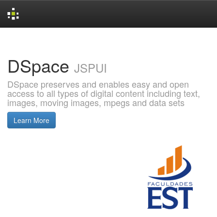
Skip
navigation
DSpace
JSPUI
DSpace preserves and enables easy and open
access to all types of digital content including text,
images, moving images, mpegs and data sets
Learn More