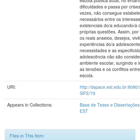
escola pública atual, no entan
dificuldades e passa por crise
vezes, não consegue estabele
necessários entre os interess
existenciais do/a educando/a
próprias questões. Assim, por
os reais anseios, desejos, viv
experiências do/a adolescente
necessidades e as especificid
adolescência não são conside
ambiente escolar, surgindo e i
as tensões e os conflitos entr
escola.
URI:
http://dspace.est.edu.br:8080
SlFE/79
Appears in Collections:
Base de Teses e Dissertaçõe
EST
Files in This Item: