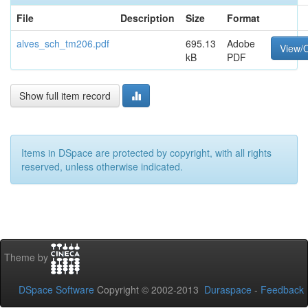
File
Description
Size
Format
alves_sch_tm206.pdf
695.13
Adobe
View/
kB
PDF
Show full item record
Items in DSpace are protected by copyright, with all rights
reserved, unless otherwise indicated.
Theme by
DSpace Software
Copyright © 2002-2013
Duraspace
-
Feedback