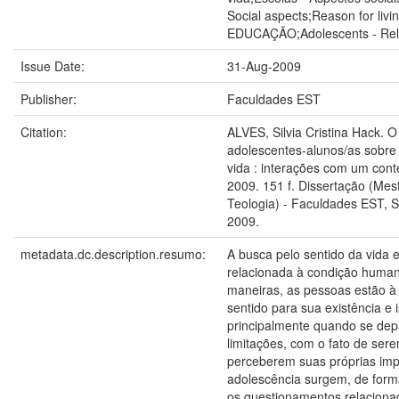
Social aspects;Reason for liv
EDUCAÇÃO;Adolescents - Relig
Issue Date:
31-Aug-2009
Publisher:
Faculdades EST
Citation:
ALVES, Silvia Cristina Hack. O
adolescentes-alunos/as sobre 
vida : interações com um conte
2009. 151 f. Dissertação (Me
Teologia) - Faculdades EST, 
2009.
metadata.dc.description.resumo:
A busca pelo sentido da vida 
relacionada à condição human
maneiras, as pessoas estão à
sentido para sua existência e 
principalmente quando se de
limitações, com o fato de ser
perceberem suas próprias imp
adolescência surgem, de form
os questionamentos relaciona