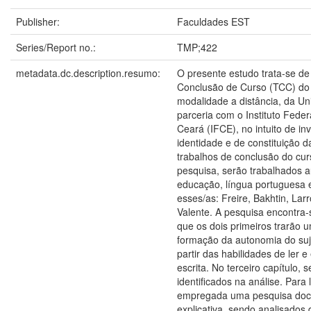
Publisher:
Faculdades EST
Series/Report no.:
TMP;422
metadata.dc.description.resumo:
O presente estudo trata-se de
Conclusão de Curso (TCC) do 
modalidade a distância, da Un
parceria com o Instituto Fede
Ceará (IFCE), no intuito de in
identidade e de constituição 
trabalhos de conclusão do cu
pesquisa, serão trabalhados a
educação, língua portuguesa 
esses/as: Freire, Bakhtin, Lar
Valente. A pesquisa encontra-
que os dois primeiros trarão
formação da autonomia do suje
partir das habilidades de ler e
escrita. No terceiro capítulo,
identificados na análise. Para
empregada uma pesquisa docum
explicativa, sendo analisados