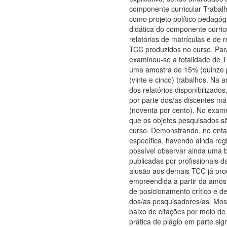
componente curricular Trabal
como projeto político pedagóg
didática do componente curri
relatórios de matrículas e de 
TCC produzidos no curso. Para
examinou-se a totalidade de TC
uma amostra de 15% (quinze po
(vinte e cinco) trabalhos. Na a
dos relatórios disponibilizado
por parte dos/as discentes m
(noventa por cento). No exame
que os objetos pesquisados s
curso. Demonstrando, no enta
específica, havendo ainda regi
possível observar ainda uma b
publicadas por profissionais d
alusão aos demais TCC já prod
empreendida a partir da amos
de posicionamento crítico e d
dos/as pesquisadores/as. Mo
baixo de citações por meio de 
prática de plágio em parte sig