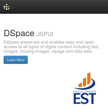
Skip
navigation
DSpace
JSPUI
DSpace preserves and enables easy and open
access to all types of digital content including text,
images, moving images, mpegs and data sets
Learn More