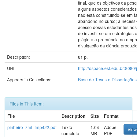
final, que os objetivos da pes
alguns aspectos considerados
não está constituindo-se em f
abandono no curso; a necessid
acesso dos/as estudantes aos
de investir-se em estratégias 
plágio e a premência no empr
divulgação da ciência produzid
Description:
81 p.
URI:
http://dspace.est.edu.br:8080
Appears in Collections:
Base de Teses e Dissertaçõe
Files in This Item:
File
Description
Size
Format
pinheiro_zml_tmp422.pdf
Texto
1.04
Adobe
View
completo
MB
PDF