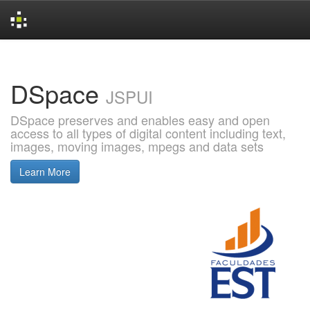
Skip
navigation
DSpace
JSPUI
DSpace preserves and enables easy and open
access to all types of digital content including text,
images, moving images, mpegs and data sets
Learn More