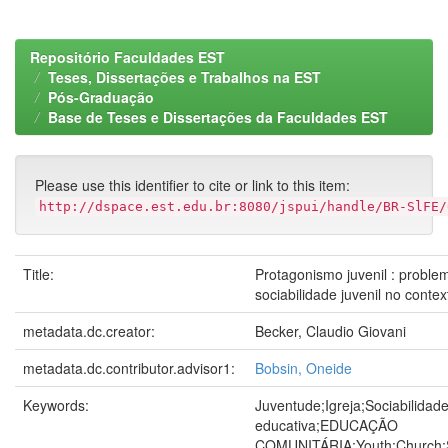
Repositório Faculdades EST
Teses, Dissertações e Trabalhos na EST
Pós-Graduação
Base de Teses e Dissertações da Faculdades EST
Please use this identifier to cite or link to this item:
http://dspace.est.edu.br:8080/jspui/handle/BR-SlFE/
Title:
Protagonismo juvenil : probl
sociabilidade juvenil no contex
metadata.dc.creator:
Becker, Claudio Giovani
metadata.dc.contributor.advisor1:
Bobsin, Oneide
Keywords:
Juventude;Igreja;Sociabilida
educativa;EDUCAÇÃO
COMUNITÁRIA;Youth;Church;So