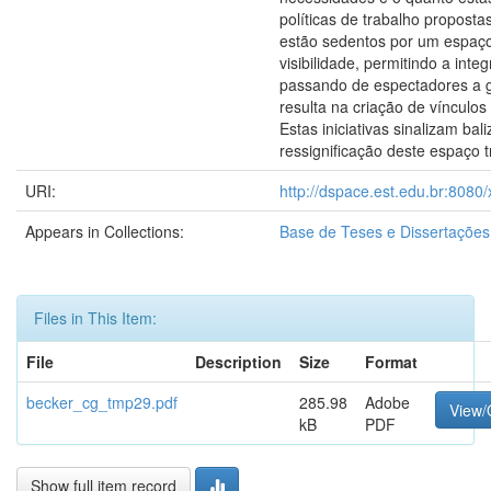
políticas de trabalho proposta
estão sedentos por um espaço
visibilidade, permitindo a inte
passando de espectadores a g
resulta na criação de vínculos
Estas iniciativas sinalizam ba
ressignificação deste espaço t
URI:
http://dspace.est.edu.br:8080
Appears in Collections:
Base de Teses e Dissertaçõe
Files in This Item:
File
Description
Size
Format
becker_cg_tmp29.pdf
285.98
Adobe
View
kB
PDF
Show full item record