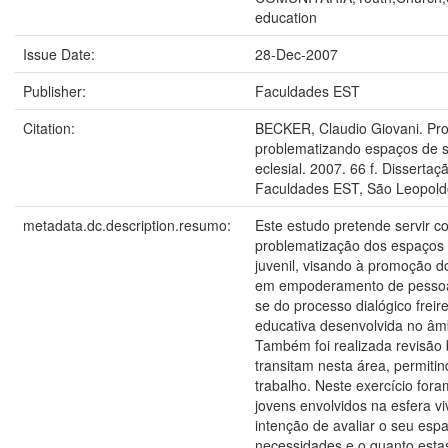
education
Issue Date:
28-Dec-2007
Publisher:
Faculdades EST
Citation:
BECKER, Claudio Giovani. Prot
problematizando espaços de so
eclesial. 2007. 66 f. Disserta
Faculdades EST, São Leopold
metadata.dc.description.resumo:
Este estudo pretende servir 
problematização dos espaços e
juvenil, visando à promoção d
em empoderamento de pessoas
se do processo dialógico frei
educativa desenvolvida no âmb
Também foi realizada revisão 
transitam nesta área, permit
trabalho. Neste exercício fora
jovens envolvidos na esfera vi
intenção de avaliar o seu espa
necessidades e o quanto esta