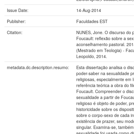
Issue Date:
14-Aug-2014
Publisher:
Faculdades EST
Citation:
NUNES, Jone. O discurso do 
Foucault: reflexão sobre a sex
aconselhamento pastoral. 2014
(Mestrado em Teologia) - Fac
Leopoldo, 2014.
metadata.dc.description.resumo:
Esta dissertação analisa o dis
poder-saber na sexualidade pr
religiosas, especialmente em I
referência teórica a obra do fi
Foucault. Compreender o discu
sexualidade a partir de Foucau
religioso é objeto de poder, p
historicidade sobre os disposi
sobre o corpo-sexo de cada 
existência de prazer, seu modo
singular. Examina-se, també
sexualidade foi usada como di