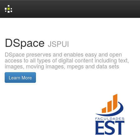
Skip
navigation
DSpace
JSPUI
DSpace preserves and enables easy and open
access to all types of digital content including text,
images, moving images, mpegs and data sets
Learn More