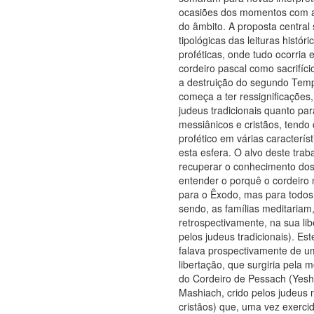
ocasiões dos momentos com a
do âmbito. A proposta central
tipológicas das leituras histór
proféticas, onde tudo ocorria 
cordeiro pascal como sacrifíci
a destruição do segundo Temp
começa a ter ressignificações,
judeus tradicionais quanto pa
messiânicos e cristãos, tend
profético em várias característ
esta esfera. O alvo deste trab
recuperar o conhecimento do
entender o porquê o cordeiro
para o Êxodo, mas para todos
sendo, as famílias meditariam
retrospectivamente, na sua lib
pelos judeus tradicionais). Est
falava prospectivamente de um
libertação, que surgiria pela mo
do Cordeiro de Pessach (Yes
Mashiach, crido pelos judeus 
cristãos) que, uma vez exercid