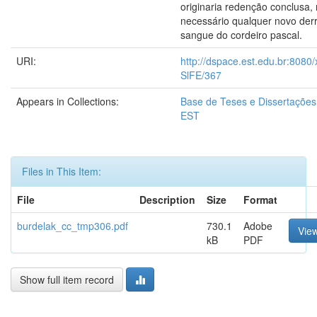
originaria redenção conclusa,
necessário qualquer novo de
sangue do cordeiro pascal.
URI:
http://dspace.est.edu.br:8080
SlFE/367
Appears in Collections:
Base de Teses e Dissertaçõe
EST
Files in This Item:
File
Description
Size
Format
burdelak_cc_tmp306.pdf
730.1
Adobe
Vie
kB
PDF
Show full item record