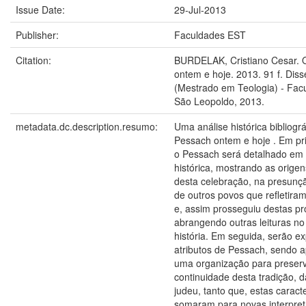
Issue Date:
29-Jul-2013
Publisher:
Faculdades EST
Citation:
BURDELAK, Cristiano Cesar. 
ontem e hoje. 2013. 91 f. Diss
(Mestrado em Teologia) - Fac
São Leopoldo, 2013.
metadata.dc.description.resumo:
Uma análise histórica bibliogr
Pessach ontem e hoje . Em pri
o Pessach será detalhado em
histórica, mostrando as origen
desta celebração, na presunçã
de outros povos que refletira
e, assim prosseguiu destas pr
abrangendo outras leituras no
história. Em seguida, serão e
atributos de Pessach, sendo 
uma organização para preserv
continuidade desta tradição, 
judeu, tanto que, estas caracte
somaram para novas interpre