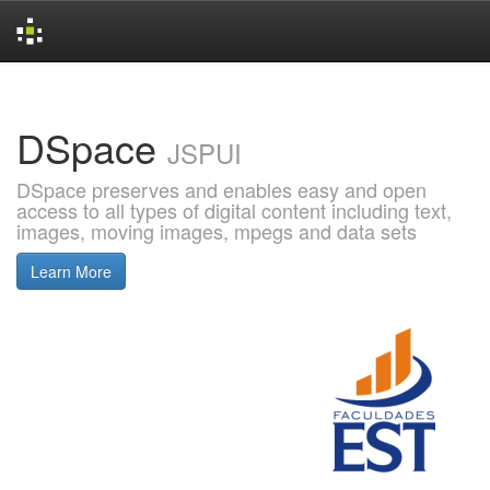
Skip
navigation
DSpace
JSPUI
DSpace preserves and enables easy and open
access to all types of digital content including text,
images, moving images, mpegs and data sets
Learn More