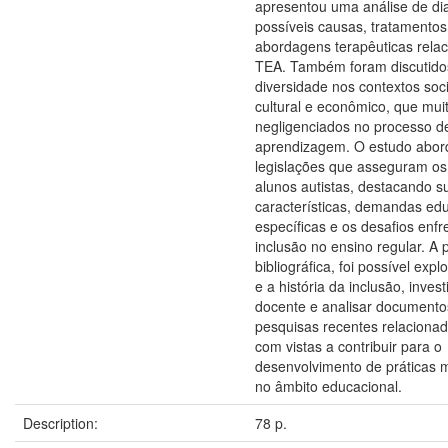
apresentou uma análise de di
possíveis causas, tratamentos
abordagens terapêuticas rela
TEA. Também foram discutido
diversidade nos contextos socia
cultural e econômico, que mui
negligenciados no processo d
aprendizagem. O estudo abor
legislações que asseguram os 
alunos autistas, destacando s
características, demandas ed
específicas e os desafios enf
inclusão no ensino regular. A p
bibliográfica, foi possível exp
e a história da inclusão, inves
docente e analisar documentos
pesquisas recentes relaciona
com vistas a contribuir para o
desenvolvimento de práticas m
no âmbito educacional.
Description:
78 p.