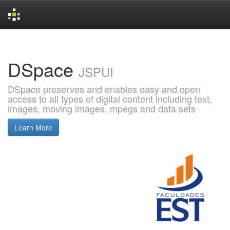
Skip
navigation
DSpace
JSPUI
DSpace preserves and enables easy and open
access to all types of digital content including text,
images, moving images, mpegs and data sets
Learn More