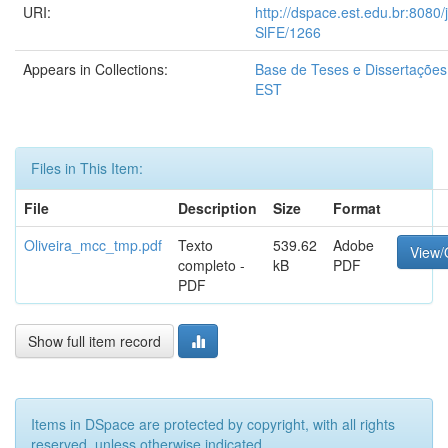
URI:
http://dspace.est.edu.br:8080/
SlFE/1266
Appears in Collections:
Base de Teses e Dissertaçõe
EST
Files in This Item:
File
Description
Size
Format
Oliveira_mcc_tmp.pdf
Texto
539.62
Adobe
View
completo -
kB
PDF
PDF
Show full item record
Items in DSpace are protected by copyright, with all rights
reserved, unless otherwise indicated.