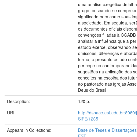
uma análise exegética detalha
grego, buscando-se compreen
significado bem como suas im
a sociedade. Em seguida, ser
os documentos oficiais disponí
convenções filiadas à CGADB 
analisar a influência que a pe
estudo exerce, observando-se
omissões, diferenças e abord
forma, o presente estudo cont
perícope na contemporaneida
sugestões na aplicação dos se
conceitos na escolha dos futu
ao pastorado nas igrejas Ass
Deus do Brasil
Description:
120 p.
URI:
http://dspace.est.edu.br:8080/
SlFE/1265
Appears in Collections:
Base de Teses e Dissertaçõe
EST