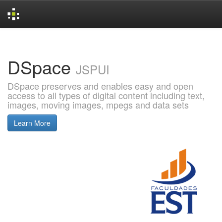
Skip
navigation
DSpace
JSPUI
DSpace preserves and enables easy and open
access to all types of digital content including text,
images, moving images, mpegs and data sets
Learn More