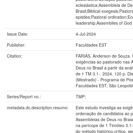
eclesiástica;Assembleia de D
Brasil;Biblical exegesis;Pastora
epistles;Pastoral ordination;Ecc
leadership;Assemblies of God o
Issue Date:
4-Jul-2024
Publisher:
Faculdades EST
Citation:
FARIAS, Anderson de Souza. O
exigências ao pastorado nas 
Deus no Brasil a partir da aná
de 1 TM 3.1-. 2024. 120 p. Di
(Mestrado) - Programa de Pó
Faculdades EST, São Leopold
Series/Report no.:
TMP;
metadata.dc.description.resumo:
Este estudo investiga as exigê
ordenação de candidatos ao 
Assembleias de Deus no Brasi
na perícope de 1 Timóteo 3.1-
do método histórico-crítico, s