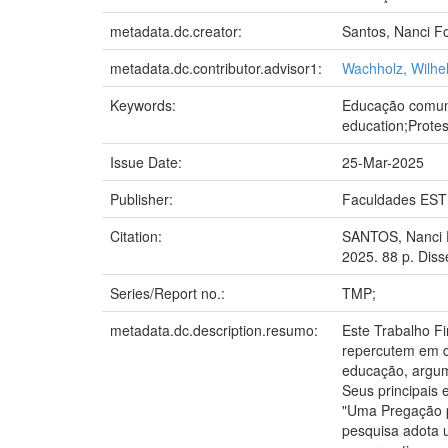
metadata.dc.creator:
Santos, Nanci F
metadata.dc.contributor.advisor1:
Wachholz, Wilhe
Keywords:
Educação comuni
education;Protes
Issue Date:
25-Mar-2025
Publisher:
Faculdades EST
Citation:
SANTOS, Nanci F
2025. 88 p. Dis
Series/Report no.:
TMP;
metadata.dc.description.resumo:
Este Trabalho Fi
repercutem em d
educação, argume
Seus principais
"Uma Pregação p
pesquisa adota u