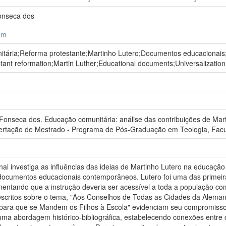
onseca dos
lm
tária;Reforma protestante;Martinho Lutero;Documentos educacionais
tant reformation;Martin Luther;Educational documents;Universalization
onseca dos. Educação comunitária: análise das contribuições de Mar
sertação de Mestrado - Programa de Pós-Graduação em Teologia, Fac
nal investiga as influências das ideias de Martinho Lutero na educaçã
ocumentos educacionais contemporâneos. Lutero foi uma das primeira
ntando que a instrução deveria ser acessível a toda a população como
 escritos sobre o tema, "Aos Conselhos de Todas as Cidades da Alema
ara que se Mandem os Filhos à Escola" evidenciam seu compromisso c
ma abordagem histórico-bibliográfica, estabelecendo conexões entre o