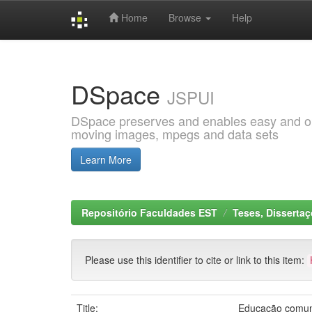
Home
Browse
Help
Skip
navigation
DSpace
JSPUI
DSpace preserves and enables easy and open
moving images, mpegs and data sets
Learn More
Repositório Faculdades EST
Teses, Disserta
Please use this identifier to cite or link to this item:
Title:
Educação comuni