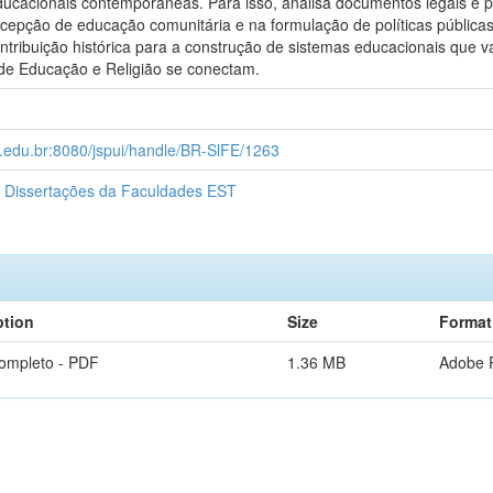
ucacionais contemporâneas. Para isso, analisa documentos legais e polí
cepção de educação comunitária e na formulação de políticas públicas
ntribuição histórica para a construção de sistemas educacionais que
de Educação e Religião se conectam.
t.edu.br:8080/jspui/handle/BR-SlFE/1263
 Dissertações da Faculdades EST
ption
Size
Format
completo - PDF
1.36 MB
Adobe 