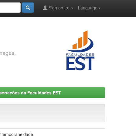
Sign on to:
Language
images,
ssertações da Faculdades EST
contemporaneidade