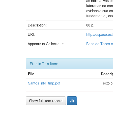
as normativas ed
luteranas na con
evidencia sua co
fundamental, on
Description:
88 p.
URI:
http://dspace.es
Appears in Collections:
Base de Teses e
Files in This Item:
File
Descri
Santos_nfd_tmp.pdf
Texto 
Show full item record