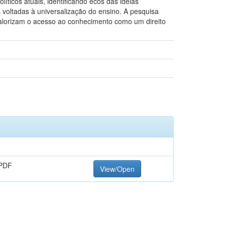
ticos atuais, identificando ecos das ideias
 voltadas à universalização do ensino. A pesquisa
 valorizam o acesso ao conhecimento como um direito
PDF
View/Open