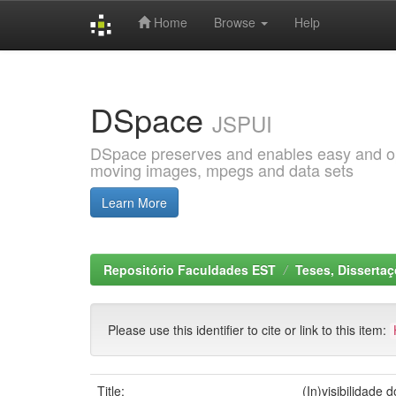
Home
Browse
Help
Skip
navigation
DSpace
JSPUI
DSpace preserves and enables easy and open
moving images, mpegs and data sets
Learn More
Repositório Faculdades EST
Teses, Disserta
Please use this identifier to cite or link to this item:
Title:
(In)visibilidade