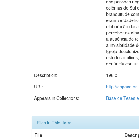
das pessoas neg
colônias do Sul 
branquitude com
eram verdadeiros
elaboração dest
perceber os olh
a ausência do t
a invisibilidade
Igreja decoloniz
estudos bíblicos
denúncia contund
Description:
196 p.
URI:
http://dspace.es
Appears in Collections:
Base de Teses e
Files in This Item:
File
Descri