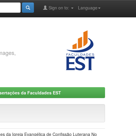
Sign on to:
Language
images,
ssertações da Faculdades EST
ades da Igreja Evangélica de Confissão Luterana No