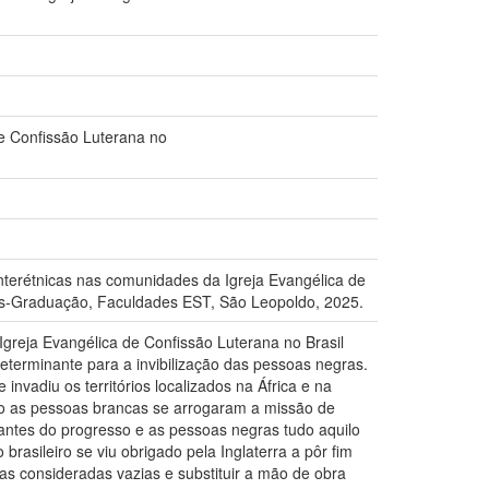
de Confissão Luterana no
 interétnicas nas comunidades da Igreja Evangélica de
ós-Graduação, Faculdades EST, São Leopoldo, 2025.
Igreja Evangélica de Confissão Luterana no Brasil
eterminante para a invibilização das pessoas negras.
nvadiu os territórios localizados na África e na
o as pessoas brancas se arrogaram a missão de
tantes do progresso e as pessoas negras tudo aquilo
asileiro se viu obrigado pela Inglaterra a pôr fim
as consideradas vazias e substituir a mão de obra