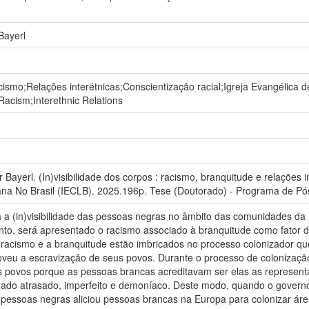
Bayerl
acismo;Relações interétnicas;Conscientização racial;Igreja Evangélica 
ty;Racism;Interethnic Relations
Bayerl. (In)visibilidade dos corpos : racismo, branquitude e relações
ana No Brasil (IECLB). 2025.196p. Tese (Doutorado) - Programa de P
 a (in)visibilidade das pessoas negras no âmbito das comunidades da 
nto, será apresentado o racismo associado à branquitude como fator d
 racismo e a branquitude estão imbricados no processo colonizador que i
veu a escravização de seus povos. Durante o processo de colonizaçã
ros povos porque as pessoas brancas acreditavam ser elas as represen
ado atrasado, imperfeito e demoníaco. Deste modo, quando o governo br
pessoas negras aliciou pessoas brancas na Europa para colonizar áre