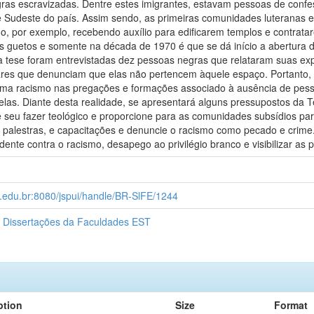
ras escravizadas. Dentre estes imigrantes, estavam pessoas de confe
e Sudeste do país. Assim sendo, as primeiras comunidades luteranas em
o, por exemplo, recebendo auxílio para edificarem templos e contrata
 guetos e somente na década de 1970 é que se dá início a abertura d
a tese foram entrevistadas dez pessoas negras que relataram suas exp
ares que denunciam que elas não pertencem àquele espaço. Portanto,
ema racismo nas pregações e formações associado à ausência de pess
 delas. Diante desta realidade, se apresentará alguns pressupostos da
e seu fazer teológico e proporcione para as comunidades subsídios para
, palestras, e capacitações e denuncie o racismo como pecado e crime.
ente contra o racismo, desapego ao privilégio branco e visibilizar as 
t.edu.br:8080/jspui/handle/BR-SlFE/1244
 Dissertações da Faculdades EST
ption
Size
Format