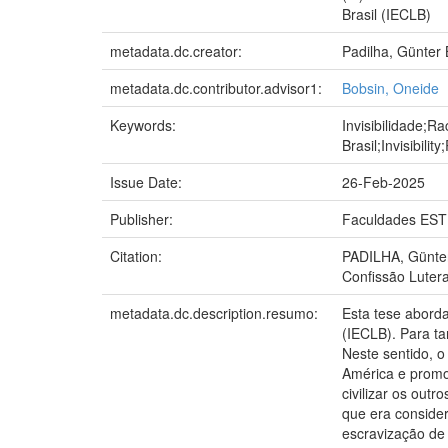
Brasil (IECLB)
metadata.dc.creator:
Padilha, Günter 
metadata.dc.contributor.advisor1:
Bobsin, Oneide
Keywords:
Invisibilidade;R
Brasil;Invisibili
Issue Date:
26-Feb-2025
Publisher:
Faculdades EST
Citation:
PADILHA, Günter 
Confissão Luter
metadata.dc.description.resumo:
Esta tese aborda
(IECLB). Para ta
Neste sentido, o
América e promo
civilizar os out
que era consider
escravização de 