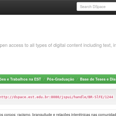
 access to all types of digital content including text, 
ções e Trabalhos na EST
Pós-Graduação
Base de Teses e Di
http://dspace.est.edu.br:8080/jspui/handle/BR-SlFE/1244
 dos corpos: racismo, branquitude e relações interétnicas nas comunid