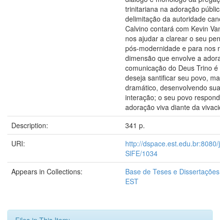
trinitariana na adoração públi
delimitação da autoridade can
Calvino contará com Kevin Va
nos ajudar a clarear o seu p
pós-modernidade e para nos m
dimensão que envolve a adora
comunicação do Deus Trino é i
deseja santificar seu povo, 
dramático, desenvolvendo sua 
interação; o seu povo respo
adoração viva diante da vivaci
Description:
341 p.
URI:
http://dspace.est.edu.br:8080/
SlFE/1034
Appears in Collections:
Base de Teses e Dissertaçõe
EST