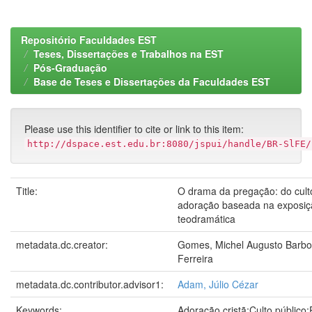
Repositório Faculdades EST
Teses, Dissertações e Trabalhos na EST
Pós-Graduação
Base de Teses e Dissertações da Faculdades EST
Please use this identifier to cite or link to this item:
http://dspace.est.edu.br:8080/jspui/handle/BR-SlFE/
Title:
O drama da pregação: do culto
adoração baseada na exposiçã
teodramática
metadata.dc.creator:
Gomes, Michel Augusto Barbo
Ferreira
metadata.dc.contributor.advisor1:
Adam, Júlio Cézar
Keywords:
Adoração cristã;Culto público