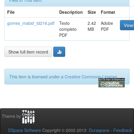
Files in This Item:
File
Description
Size
Format
gomes_mabsf_td216.pdf
Texto
2.42
Adobe
View
completo
MB
PDF
PDF
Show full item record
This item is licensed under a
Creative Commons License
Theme by
DSpace Software
Copyright © 2002-2013
Duraspace
-
Feedback