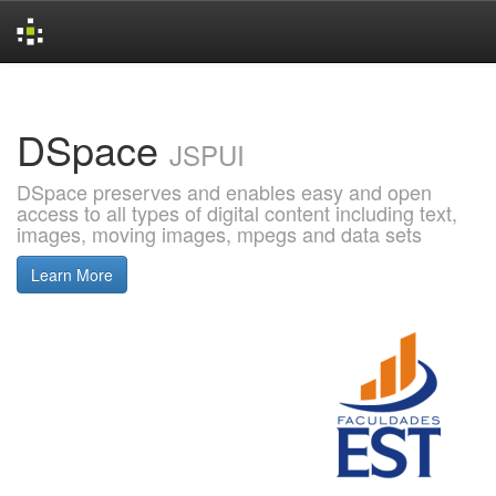
Skip
navigation
DSpace
JSPUI
DSpace preserves and enables easy and open
access to all types of digital content including text,
images, moving images, mpegs and data sets
Learn More