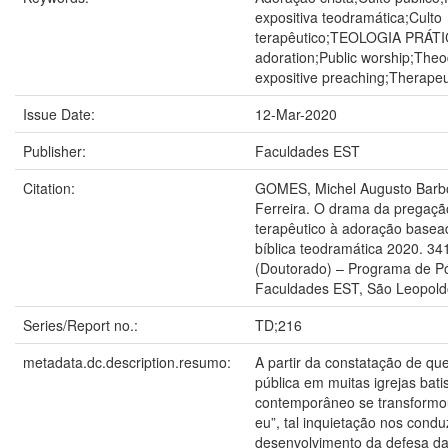
expositiva teodramática;Culto
terapêutico;TEOLOGIA PRÁTIC
adoration;Public worship;The
expositive preaching;Therapeu
Issue Date:
12-Mar-2020
Publisher:
Faculdades EST
Citation:
GOMES, Michel Augusto Barbo
Ferreira. O drama da pregação
terapêutico à adoração basea
bíblica teodramática 2020. 34
(Doutorado) – Programa de P
Faculdades EST, São Leopold
Series/Report no.:
TD;216
metadata.dc.description.resumo:
A partir da constatação de qu
pública em muitas igrejas batis
contemporâneo se transformou
eu”, tal inquietação nos condu
desenvolvimento da defesa da