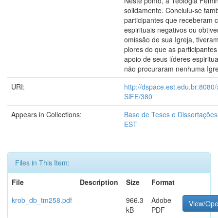
Neste ponto, a Teologia Femini
solidamente. Concluiu-se ta
participantes que receberam 
espirituais negativos ou obti
omissão de sua Igreja, tivera
piores do que as participante
apoio de seus líderes espiritu
não procuraram nenhuma Igre
URI:
http://dspace.est.edu.br:8080
SlFE/380
Appears in Collections:
Base de Teses e Dissertaçõe
EST
Files in This Item:
File
Description
Size
Format
krob_db_tm258.pdf
966.3
Adobe
View/Op
kB
PDF