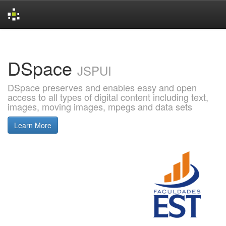
Skip
navigation
DSpace
JSPUI
DSpace preserves and enables easy and open
access to all types of digital content including text,
images, moving images, mpegs and data sets
Learn More