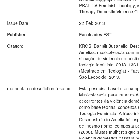
PRÁTICA;Feminist Theology;M
Therapy;Domestic Violence;C
Issue Date:
22-Feb-2013
Publisher:
Faculdades EST
Citation:
KROB, Daniéli Busanello. Des
Amélias: musicoterapia com 
situação de violência doméstic
teologia feminista. 2013. 136 
(Mestrado em Teologia) - Fac
São Leopoldo, 2013.
metadata.dc.description.resumo:
Esta pesquisa baseia-se na ap
Musicoterapia para tratar os 
decorrentes da violência domé
como base teorias, conceitos
Teologia Feminista. A frase inic
Desconstruindo Amélia foi ins
de mesmo nome, composta por 
(2008). Muitas mulheres que 
violência doméstica passam p