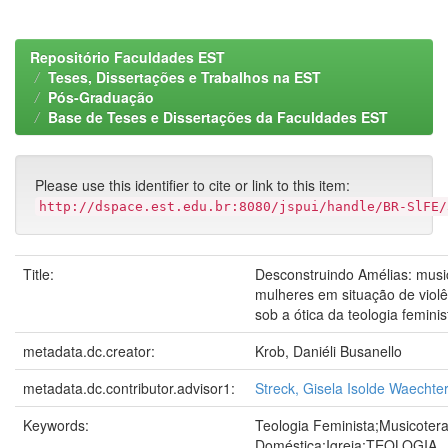
Repositório Faculdades EST
Teses, Dissertações e Trabalhos na EST
Pós-Graduação
Base de Teses e Dissertações da Faculdades EST
Please use this identifier to cite or link to this item:
http://dspace.est.edu.br:8080/jspui/handle/BR-SlFE/
Title:
Desconstruindo Amélias: musi
mulheres em situação de viol
sob a ótica da teologia feminis
metadata.dc.creator:
Krob, Daniéli Busanello
metadata.dc.contributor.advisor1:
Streck, Gisela Isolde Waechte
Keywords:
Teologia Feminista;Musicotera
Doméstica;Igreja;TEOLOGIA