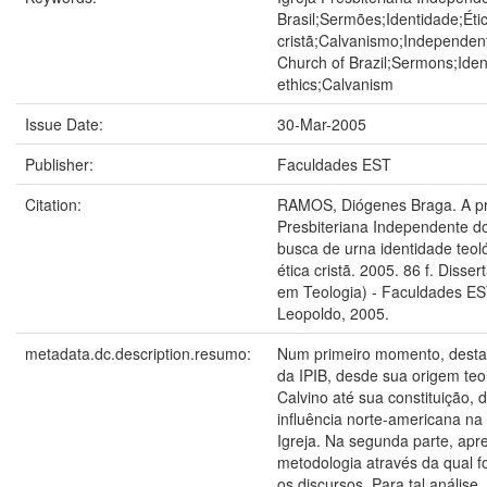
Brasil;Sermões;Identidade;Éti
cristã;Calvanismo;Independen
Church of Brazil;Sermons;Ident
ethics;Calvanism
Issue Date:
30-Mar-2005
Publisher:
Faculdades EST
Citation:
RAMOS, Diógenes Braga. A pré
Presbiteriana Independente do
busca de urna identidade teoló
ética cristã. 2005. 86 f. Disse
em Teologia) - Faculdades ES
Leopoldo, 2005.
metadata.dc.description.resumo:
Num primeiro momento, destac
da IPIB, desde sua origem te
Calvino até sua constituição,
influência norte-americana na 
Igreja. Na segunda parte, apr
metodologia através da qual 
os discursos. Para tal análise,