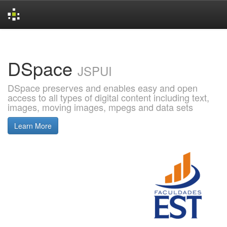
Skip
navigation
DSpace
JSPUI
DSpace preserves and enables easy and open
access to all types of digital content including text,
images, moving images, mpegs and data sets
Learn More