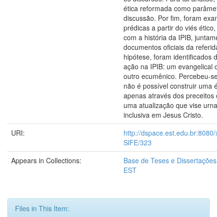
ética reformada como parâme
discussão. Por fim, foram ex
prédicas a partir do viés étic
com a história da IPIB, junta
documentos oficiais da referid
hipótese, foram identificados 
ação na IPIB: um evangelical 
outro ecumênico. Percebeu-s
não é possível construir uma é
apenas através dos preceitos 
uma atualização que vise urn
inclusiva em Jesus Cristo.
URI:
http://dspace.est.edu.br:8080
SlFE/323
Appears in Collections:
Base de Teses e Dissertaçõe
EST
Files in This Item: