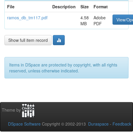
File
Description
Size
Format
ramos_db_tm117.pdf
4.58
Adobe
View/Op
MB
PDF
Show full item record
Items in DSpace are protected by copyright, with all rights
reserved, unless otherwise indicated.
Theme by
DSpace Software
Copyright © 2002-2013
Duraspace
-
Feedback