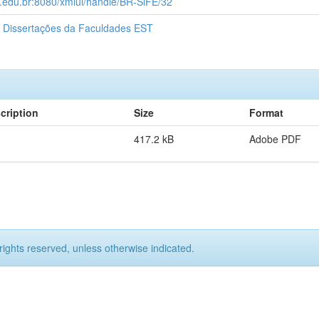
t.edu.br:8080/xmlui/handle/BR-SlFE/32
 Dissertações da Faculdades EST
cription
Size
Format
417.2 kB
Adobe PDF
rights reserved, unless otherwise indicated.