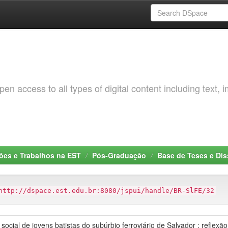
 access to all types of digital content including text, 
ções e Trabalhos na EST
Pós-Graduação
Base de Teses e Di
http://dspace.est.edu.br:8080/jspui/handle/BR-SlFE/32
social de jovens batistas do subúrbio ferroviário de Salvador : reflex