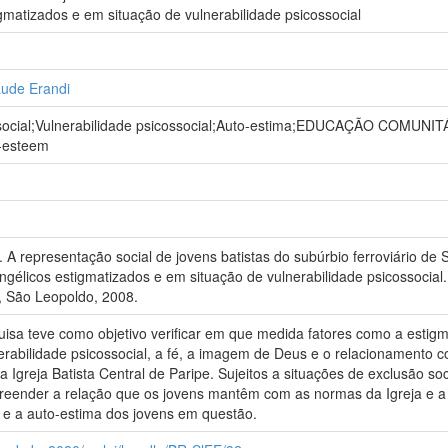
gmatizados e em situação de vulnerabilidade psicossocial
ude Erandi
ocial;Vulnerabilidade psicossocial;Auto-estima;EDUCAÇÃO COMUNITÁR
f-esteem
 representação social de jovens batistas do subúrbio ferroviário de S
ngélicos estigmatizados e em situação de vulnerabilidade psicossocial.
 São Leopoldo, 2008.
isa teve como objetivo verificar em que medida fatores como a estigma
erabilidade psicossocial, a fé, a imagem de Deus e o relacionamento 
da Igreja Batista Central de Paripe. Sujeitos a situações de exclusão s
eender a relação que os jovens mantêm com as normas da Igreja e a f
 e a auto-estima dos jovens em questão.