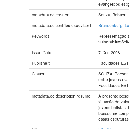
evangélicos esti
metadata.dc.creator:
Souza, Robson
metadata.dc.contributor.advisor1:
Brandenburg, La
Keywords:
Representação s
vulnerability;Sel
Issue Date:
7-Dec-2008
Publisher:
Faculdades EST
Citation:
SOUZA, Robson. A
entre jovens eva
Faculdades EST,
metadata.dc.description.resumo:
A presente pesqu
situação de vuln
jovens batistas 
buscou-se compr
essas estruturas