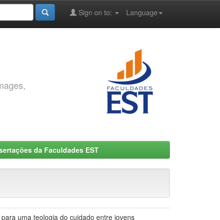
Sign on to:
Language
images,
ssertações da Faculdades EST
ão para uma teologia do cuidado entre jovens