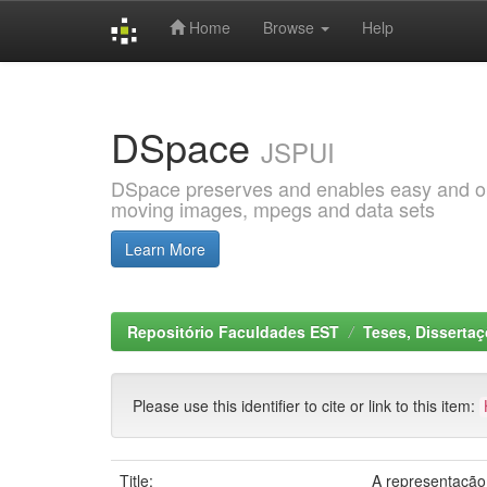
Home
Browse
Help
Skip
navigation
DSpace
JSPUI
DSpace preserves and enables easy and open
moving images, mpegs and data sets
Learn More
Repositório Faculdades EST
Teses, Disserta
Please use this identifier to cite or link to this item:
Title:
A representação 