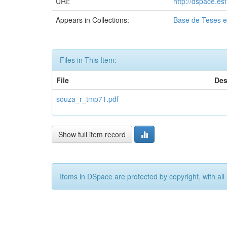
URI:
http://dspace.es
Appears in Collections:
Base de Teses e
Files in This Item:
File
Des
souza_r_tmp71.pdf
Show full item record
Items in DSpace are protected by copyright, with all 