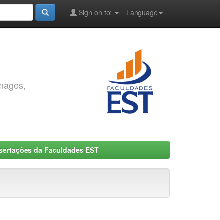
Sign on to:
Language
images,
ssertações da Faculdades EST