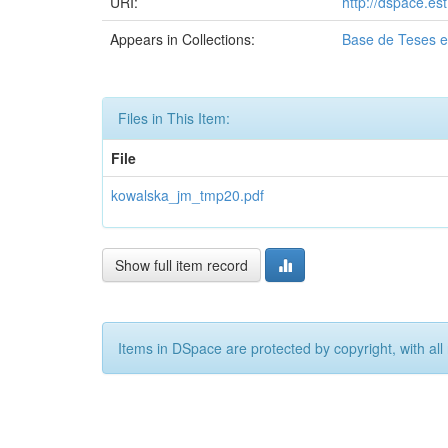
URI:
http://dspace.es
Appears in Collections:
Base de Teses e
Files in This Item:
File
kowalska_jm_tmp20.pdf
Show full item record
Items in DSpace are protected by copyright, with all 