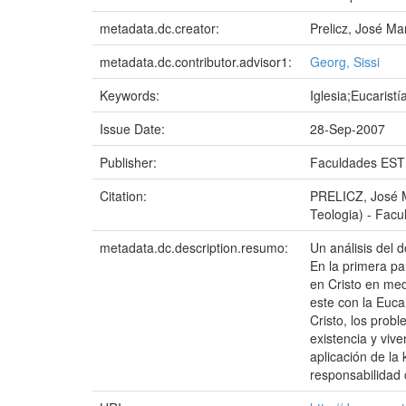
metadata.dc.creator:
Prelicz, José M
metadata.dc.contributor.advisor1:
Georg, Sissi
Keywords:
Iglesia;Eucarist
Issue Date:
28-Sep-2007
Publisher:
Faculdades EST
Citation:
PRELICZ, José Ma
Teologia) - Fac
metadata.dc.description.resumo:
Un análisis del 
En la primera pa
en Cristo en med
este con la Euca
Cristo, los prob
existencia y viv
aplicación de la 
responsabilidad 