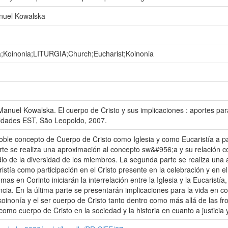
anuel Kowalska
ía;Koinonia;LITURGIA;Church;Eucharist;Koinonia
nuel Kowalska. El cuerpo de Cristo y sus implicaciones : aportes para 
uldades EST, São Leopoldo, 2007.
doble concepto de Cuerpo de Cristo como Iglesia y como Eucaristía a pa
rte se realiza una aproximación al concepto sw&#956;a y su relación co
io de la diversidad de los miembros. La segunda parte se realiza una a
ristía como participación en el Cristo presente en la celebración y en e
lemas en Corinto iniciarán la interrelación entre la Iglesia y la Eucari
encia. En la última parte se presentarán implicaciones para la vida en c
koinonía y el ser cuerpo de Cristo tanto dentro como más allá de las fron
como cuerpo de Cristo en la sociedad y la historia en cuanto a justicia 