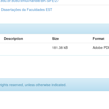
t.edu.br:8080/xmlui/handle/BR-SlFE/27
 Dissertações da Faculdades EST
Description
Size
Format
181.38 kB
Adobe PD
rights reserved, unless otherwise indicated.