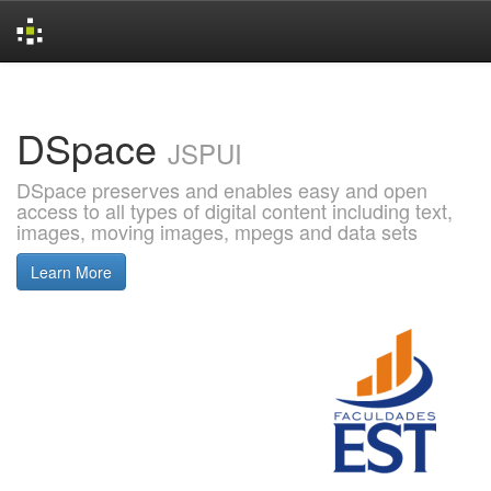
Skip
navigation
DSpace
JSPUI
DSpace preserves and enables easy and open
access to all types of digital content including text,
images, moving images, mpegs and data sets
Learn More