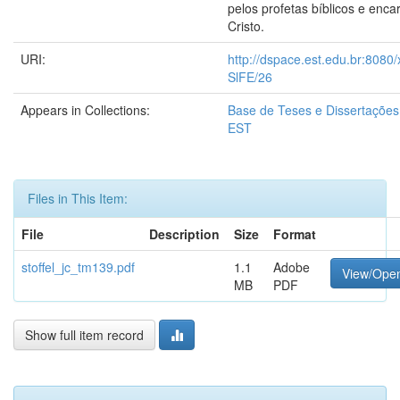
pelos profetas bíblicos e enc
Cristo.
URI:
http://dspace.est.edu.br:8080
SlFE/26
Appears in Collections:
Base de Teses e Dissertaçõe
EST
Files in This Item:
File
Description
Size
Format
stoffel_jc_tm139.pdf
1.1
Adobe
View/Ope
MB
PDF
Show full item record