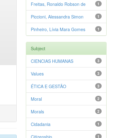
Freitas, Ronaldo Robson de
1
Piccioni, Alessandra Simon
1
Pinheiro, Lívia Mara Gomes
1
Subject
CIENCIAS HUMANAS
3
Values
3
ÉTICA E GESTÃO
3
Moral
2
Morals
2
Cidadania
1
Citizenship
1