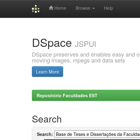
Home
Browse
Help
Skip
navigation
DSpace
JSPUI
DSpace preserves and enables easy and open
moving images, mpegs and data sets
Learn More
Repositório Faculdades EST
Search
Search: