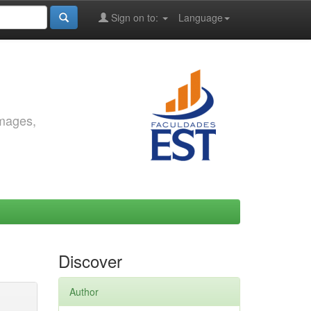
Sign on to:
Language
images,
Discover
Author