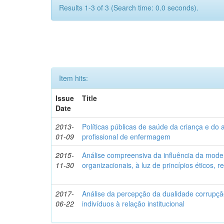
Results 1-3 of 3 (Search time: 0.0 seconds).
Item hits:
Issue
Title
Date
2013-
Políticas públicas de saúde da criança e do 
01-09
profissional de enfermagem
2015-
Análise compreensiva da influência da mod
11-30
organizacionais, à luz de princípios éticos, 
2017-
Análise da percepção da dualidade corrupção:
06-22
indivíduos à relação institucional