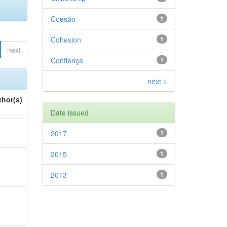
Coesão
1
Cohesion
1
next
Confiança
1
next >
thor(s)
Date issued
2017
1
2015
1
2013
1