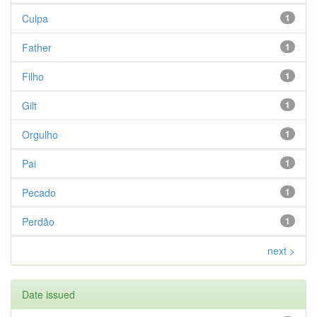
Culpa
1
Father
1
Filho
1
Gilt
1
Orgulho
1
Pai
1
Pecado
1
Perdão
1
next >
Date issued