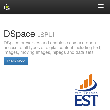
Skip
navigation
DSpace
JSPUI
DSpace preserves and enables easy and open
access to all types of digital content including text,
images, moving images, mpegs and data sets
Learn More