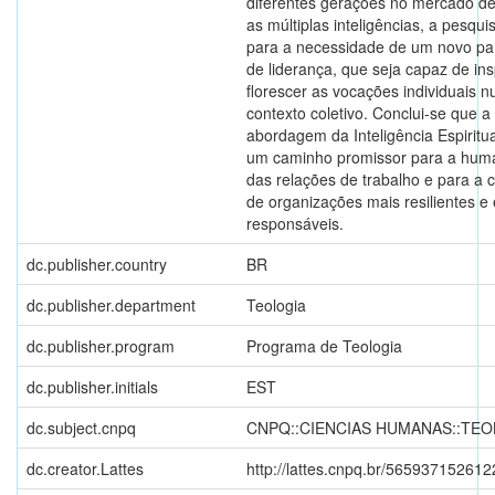
diferentes gerações no mercado de
as múltiplas inteligências, a pesqu
para a necessidade de um novo p
de liderança, que seja capaz de ins
florescer as vocações individuais 
contexto coletivo. Conclui-se que a
abordagem da Inteligência Espiritu
um caminho promissor para a hum
das relações de trabalho e para a 
de organizações mais resilientes e
responsáveis.
dc.publisher.country
BR
dc.publisher.department
Teologia
dc.publisher.program
Programa de Teologia
dc.publisher.initials
EST
dc.subject.cnpq
CNPQ::CIENCIAS HUMANAS::TEO
dc.creator.Lattes
http://lattes.cnpq.br/56593715261