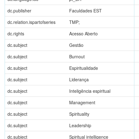
dc.publisher
Faculdades EST
dc.relation.ispartofseries
TMP;
dc.rights
Acesso Aberto
dc.subject
Gestão
dc.subject
Burnout
dc.subject
Espiritualidade
dc.subject
Liderança
dc.subject
Inteligência espiritual
dc.subject
Management
dc.subject
Spirituality
dc.subject
Leadership
dc.subject
Spiritual intelligence