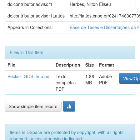
dc.contributor.advisor1
Herbes, Nilton Eliseu
dc.contributor.advisor1Lattes
http://lattes.cnpq.br/62417483677
Appears in Collections:
Base de Teses e Dissertações da 
Files in This Item:
File
Description
Size
Format
Becker_GDS_tmp.pdf
Texto
1.86
Adobe
View/Op
completo -
MB
PDF
PDF
Show simple item record
Items in DSpace are protected by copyright, with all rights
reserved, unless otherwise indicated.