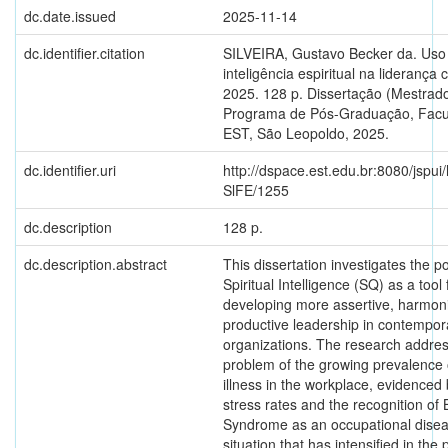
dc.date.issued
2025-11-14
dc.identifier.citation
SILVEIRA, Gustavo Becker da. Uso
inteligência espiritual na liderança 
2025. 128 p. Dissertação (Mestrado
Programa de Pós-Graduação, Fac
EST, São Leopoldo, 2025.
dc.identifier.uri
http://dspace.est.edu.br:8080/jspui
SlFE/1255
dc.description
128 p.
dc.description.abstract
This dissertation investigates the po
Spiritual Intelligence (SQ) as a tool 
developing more assertive, harmon
productive leadership in contempor
organizations. The research addre
problem of the growing prevalence 
illness in the workplace, evidenced
stress rates and the recognition of
Syndrome as an occupational dis
situation that has intensified in the 