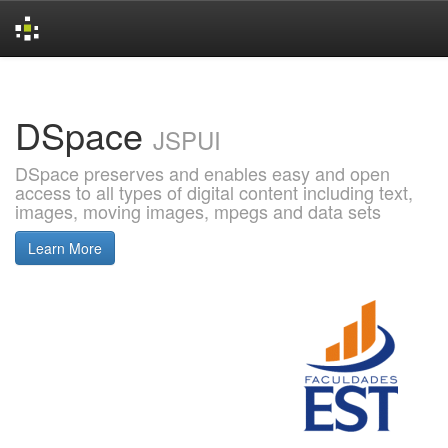
Skip
navigation
DSpace
JSPUI
DSpace preserves and enables easy and open
access to all types of digital content including text,
images, moving images, mpegs and data sets
Learn More