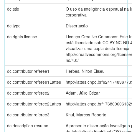
dc.title
O uso da inteligência espiritual na 
corporativa
dc.type
Dissertação
dc.rights.license
Licença Creative Commons: Este t
está licenciado sob CC BY-NC-ND 4
visualizar uma cópia desta licença, 
http://creativecommons.org/license
nd/4.0/
dc.contributor.referee1
Herbes, Nilton Eliseu
dc.contributor.referee1Lattes
http://lattes.cnpq.br/62417483677
dc.contributor.referee2
Adam, Júlio Cézar
dc.contributor.referee2Lattes
http://lattes.cnpq.br/17680060613
dc.contributor.referee3
Khul, Marcos Roberto
dc.description.resumo
A presente dissertação investiga o 
da Inteligência Espiritual (QS) com