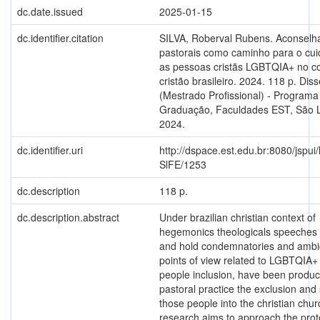
dc.date.issued
2025-01-15
dc.identifier.citation
SILVA, Roberval Rubens. Aconsel
pastorais como caminho para o cu
as pessoas cristãs LGBTQIA+ no c
cristão brasileiro. 2024. 118 p. Dis
(Mestrado Profissional) - Programa
Graduação, Faculdades EST, São 
2024.
dc.identifier.uri
http://dspace.est.edu.br:8080/jspui
SlFE/1253
dc.description
118 p.
dc.description.abstract
Under brazilian christian context of
hegemonics theologicals speeches
and hold condemnatories and amb
points of view related to LGBTQIA+ 
people inclusion, have been produc
pastoral practice the exclusion and 
those people into the christian chur
research aims to approach the prot