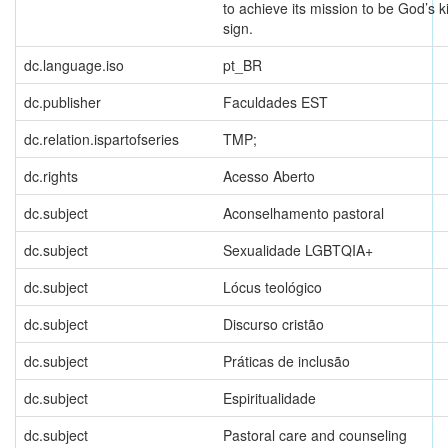
to achieve its mission to be God’s 
sign.
dc.language.iso
pt_BR
dc.publisher
Faculdades EST
dc.relation.ispartofseries
TMP;
dc.rights
Acesso Aberto
dc.subject
Aconselhamento pastoral
dc.subject
Sexualidade LGBTQIA+
dc.subject
Lócus teológico
dc.subject
Discurso cristão
dc.subject
Práticas de inclusão
dc.subject
Espiritualidade
dc.subject
Pastoral care and counseling