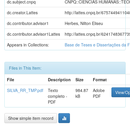
dc.subject.cnpq
CNPQ::CIENCIAS HUMANAS::TEO
dc.creator.Lattes
http://lattes.cnpq.br/67574494110
dc.contributor.advisor1
Herbes, Nilton Eliseu
dc.contributor.advisor1Lattes
http://lattes.cnpq.br/62417483677
Appears in Collections:
Base de Teses e Dissertações da 
Files in This Item:
File
Description
Size
Format
SILVA_RR_TMP.pdf
Texto
984.87
Adobe
View/O
completo -
kB
PDF
PDF
Show simple item record