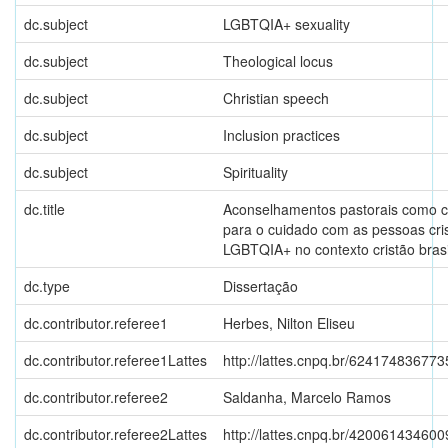
dc.subject
LGBTQIA+ sexuality
dc.subject
Theological locus
dc.subject
Christian speech
dc.subject
Inclusion practices
dc.subject
Spirituality
dc.title
Aconselhamentos pastorais como 
para o cuidado com as pessoas cri
LGBTQIA+ no contexto cristão brasi
dc.type
Dissertação
dc.contributor.referee1
Herbes, Nilton Eliseu
dc.contributor.referee1Lattes
http://lattes.cnpq.br/62417483677
dc.contributor.referee2
Saldanha, Marcelo Ramos
dc.contributor.referee2Lattes
http://lattes.cnpq.br/42006143460