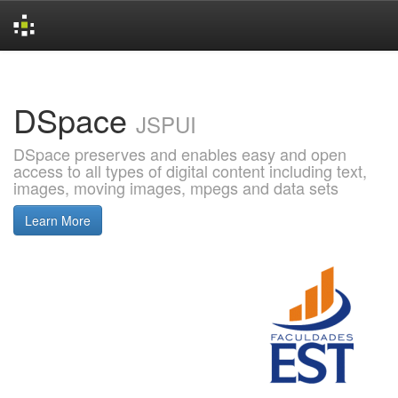
Skip
navigation
DSpace
JSPUI
DSpace preserves and enables easy and open
access to all types of digital content including text,
images, moving images, mpegs and data sets
Learn More