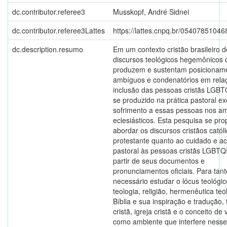
dc.contributor.referee3
Musskopf, André Sidnei
dc.contributor.referee3Lattes
https://lattes.cnpq.br/0540785104
dc.description.resumo
Em um contexto cristão brasileiro d
discursos teológicos hegemônicos 
produzem e sustentam posicionam
ambíguos e condenatórios em rela
inclusão das pessoas cristãs LGBT
se produzido na prática pastoral ex
sofrimento a essas pessoas nos a
eclesiásticos. Esta pesquisa se pro
abordar os discursos cristãos católi
protestante quanto ao cuidado e a
pastoral às pessoas cristãs LGBTQ
partir de seus documentos e
pronunciamentos oficiais. Para tanto
necessário estudar o lócus teológi
teologia, religião, hermenêutica teo
Bíblia e sua inspiração e tradução, 
cristã, igreja cristã e o conceito de
como ambiente que interfere ness