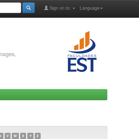
Sign on to:
Language
images,
U
V
W
X
Y
Z