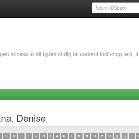
 access to all types of digital content including text, 
ana, Denise
C
D
E
F
G
H
I
J
K
L
M
N
O
P
Q
R
S
T