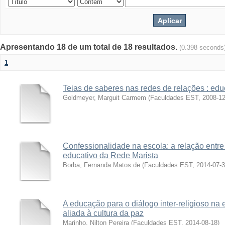
Apresentando 18 de um total de 18 resultados.
(0.398 seconds
1
Teias de saberes nas redes de relações : ed
Goldmeyer, Marguit Carmem
(
Faculdades EST
,
2008-12
Confessionalidade na escola: a relação entre
educativo da Rede Marista
Borba, Fernanda Matos de
(
Faculdades EST
,
2014-07-
A educação para o diálogo inter-religioso na 
aliada à cultura da paz
Marinho, Nilton Pereira
(
Faculdades EST
,
2014-08-18
)