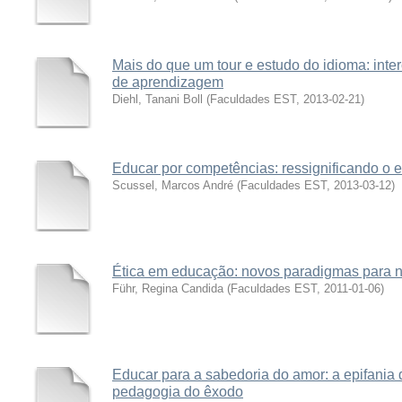
Mais do que um tour e estudo do idioma: inte
de aprendizagem
Diehl, Tanani Boll
(
Faculdades EST
,
2013-02-21
)
Educar por competências: ressignificando o e
Scussel, Marcos André
(
Faculdades EST
,
2013-03-12
)
Ética em educação: novos paradigmas para 
Führ, Regina Candida
(
Faculdades EST
,
2011-01-06
)
Educar para a sabedoria do amor: a epifania
pedagogia do êxodo