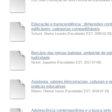
Lira, Lilian Conceição da Silva Pessoa de
(
Faculdades
Educação e transcendência : dimensões cont
edificáveis, categorias compartilháveis
Schock, Marlon Leandro
(
Faculdades EST
,
2008-02-29
)
Berçário das igrejas batistas: ambiente de e
ludicidade
Nickel, Jaqueline
(
Faculdades EST
,
2017-07-06
)
Axiologia, valores étnicorraciais, culturais 
práticas educativas
Ribeiro, Obertal Xavier
(
Faculdades EST
,
2018-07-19
)
Adolescência contemporânea e a busca pelo s