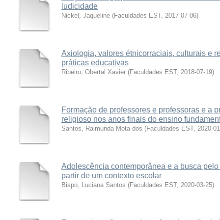
ludicidade
Nickel, Jaqueline
(
Faculdades EST
,
2017-07-06
)
Axiologia, valores étnicorraciais, culturais 
práticas educativas
Ribeiro, Obertal Xavier
(
Faculdades EST
,
2018-07-19
)
Formação de professores e professoras e a p
religioso nos anos finais do ensino fundame
Santos, Raimunda Mota dos
(
Faculdades EST
,
2020-01
Adolescência contemporânea e a busca pelo s
partir de um contexto escolar
Bispo, Luciana Santos
(
Faculdades EST
,
2020-03-25
)