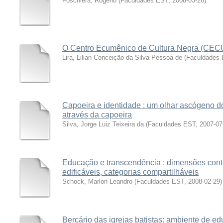
Foschiera, Rogério
(
Faculdades EST
,
2008-03-26
)
O Centro Ecumênico de Cultura Negra (CEC
Lira, Lilian Conceição da Silva Pessoa de
(
Faculdades
Capoeira e identidade : um olhar ascógeno d
através da capoeira
Silva, Jorge Luiz Teixeira da
(
Faculdades EST
,
2007-07
Educação e transcendência : dimensões cont
edificáveis, categorias compartilháveis
Schock, Marlon Leandro
(
Faculdades EST
,
2008-02-29
)
Berçário das igrejas batistas: ambiente de e