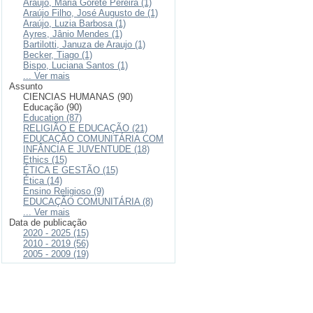
Araujo, Maria Gorete Pereira (1)
Araújo Filho, José Augusto de (1)
Araújo, Luzia Barbosa (1)
Ayres, Jânio Mendes (1)
Bartilotti, Januza de Araujo (1)
Becker, Tiago (1)
Bispo, Luciana Santos (1)
... Ver mais
Assunto
CIENCIAS HUMANAS (90)
Educação (90)
Education (87)
RELIGIÃO E EDUCAÇÃO (21)
EDUCAÇÃO COMUNITÁRIA COM
INFÂNCIA E JUVENTUDE (18)
Ethics (15)
ÉTICA E GESTÃO (15)
Ética (14)
Ensino Religioso (9)
EDUCAÇÃO COMUNITÁRIA (8)
... Ver mais
Data de publicação
2020 - 2025 (15)
2010 - 2019 (56)
2005 - 2009 (19)