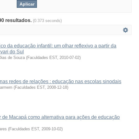
90 resultados.
(0.373 seconds)
co da educação infantil: um olhar reflexivo a partir da
vari do Sul
 Dias de Souza
(
Faculdades EST
,
2010-07-02
)
nas redes de relações : educação nas escolas sinodais
 Carmem
(
Faculdades EST
,
2008-12-18
)
ar de Macapá como alternativa para ações de educação
ares
(
Faculdades EST
,
2009-10-02
)