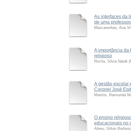
As interfaces da 
de uma professo
Mascarenhas, Ana Sh
A importância da 
religioso
Rocha, Silvia Natali
(
A gestão escolar
Coronel José Ep
Martins, Raimunda M
O ensino religios
educacionais no c
Abreu, Gilton Barbos