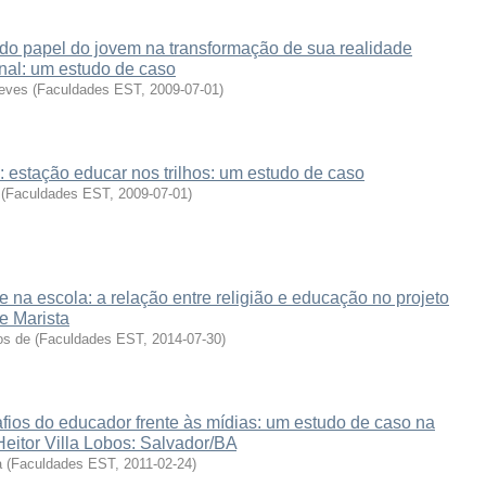
do papel do jovem na transformação de sua realidade
nal: um estudo de caso
Neves
(
Faculdades EST
,
2009-07-01
)
 estação educar nos trilhos: um estudo de caso
(
Faculdades EST
,
2009-07-01
)
 na escola: a relação entre religião e educação no projeto
e Marista
os de
(
Faculdades EST
,
2014-07-30
)
fios do educador frente às mídias: um estudo de caso na
eitor Villa Lobos: Salvador/BA
a
(
Faculdades EST
,
2011-02-24
)