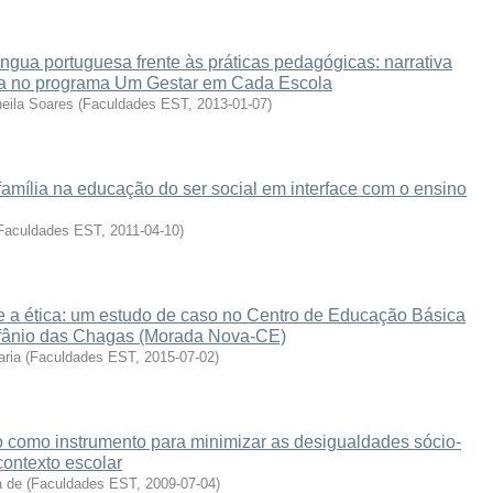
língua portuguesa frente às práticas pedagógicas: narrativa
ra no programa Um Gestar em Cada Escola
eila Soares
(
Faculdades EST
,
2013-01-07
)
família na educação do ser social em interface com o ensino
Faculdades EST
,
2011-04-10
)
 e a ética: um estudo de caso no Centro de Educação Básica
ifânio das Chagas (Morada Nova-CE)
aria
(
Faculdades EST
,
2015-07-02
)
o como instrumento para minimizar as desigualdades sócio-
ontexto escolar
a de
(
Faculdades EST
,
2009-07-04
)