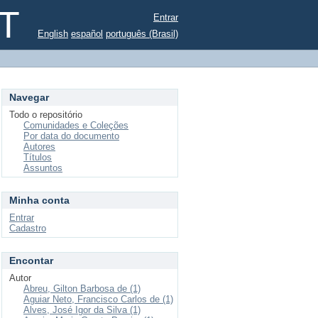
ST
Entrar
English
español
português (Brasil)
Navegar
Todo o repositório
Comunidades e Coleções
Por data do documento
Autores
Títulos
Assuntos
Minha conta
Entrar
Cadastro
Encontar
Autor
Abreu, Gilton Barbosa de (1)
Aguiar Neto, Francisco Carlos de (1)
Alves, José Igor da Silva (1)