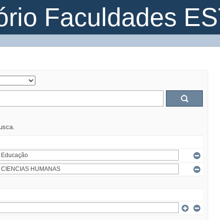
ório Faculdades E
busca.