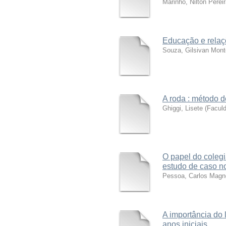
Marinho, Nilton Perei
Educação e relaçõ
Souza, Gilsivan Mont
A roda : método 
Ghiggi, Lisete
(
Facul
O papel do coleg
estudo de caso n
Pessoa, Carlos Magn
A importância do
anos iniciais