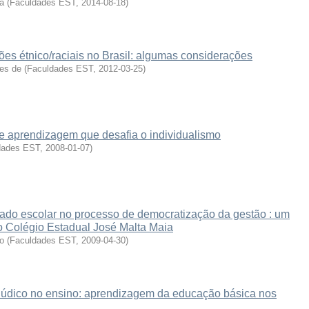
ra
(
Faculdades EST
,
2014-08-18
)
es étnico/raciais no Brasil: algumas considerações
es de
(
Faculdades EST
,
2012-03-25
)
de aprendizagem que desafia o individualismo
dades EST
,
2008-01-07
)
iado escolar no processo de democratização da gestão : um
o Colégio Estadual José Malta Maia
o
(
Faculdades EST
,
2009-04-30
)
 lúdico no ensino: aprendizagem da educação básica nos