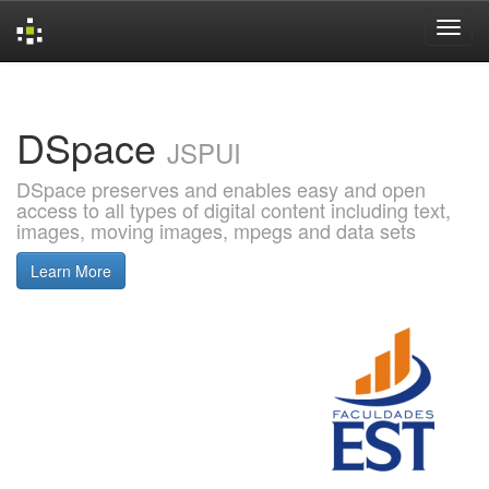
Skip
navigation
DSpace
JSPUI
DSpace preserves and enables easy and open
access to all types of digital content including text,
images, moving images, mpegs and data sets
Learn More