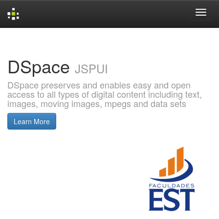
Skip
navigation
DSpace
JSPUI
DSpace preserves and enables easy and open
access to all types of digital content including text,
images, moving images, mpegs and data sets
Learn More