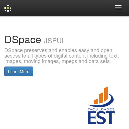
Skip
navigation
DSpace
JSPUI
DSpace preserves and enables easy and open
access to all types of digital content including text,
images, moving images, mpegs and data sets
Learn More