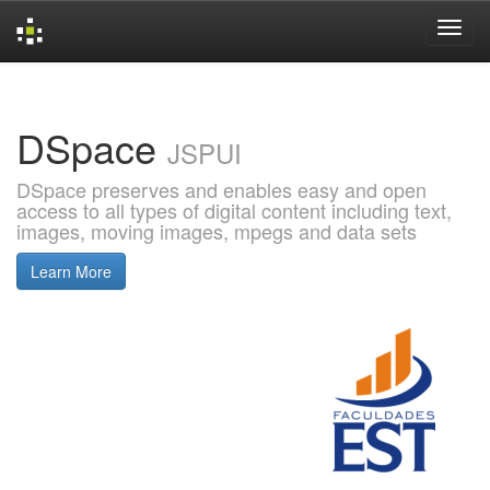
Skip
navigation
DSpace
JSPUI
DSpace preserves and enables easy and open
access to all types of digital content including text,
images, moving images, mpegs and data sets
Learn More