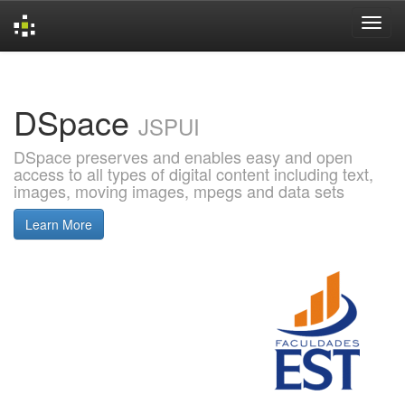
Skip
navigation
DSpace
JSPUI
DSpace preserves and enables easy and open
access to all types of digital content including text,
images, moving images, mpegs and data sets
Learn More