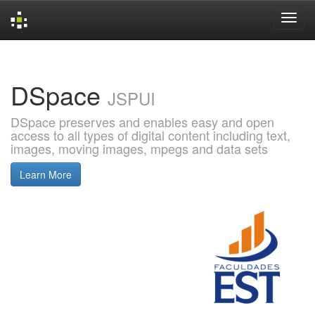
Skip
navigation
DSpace
JSPUI
DSpace preserves and enables easy and open
access to all types of digital content including text,
images, moving images, mpegs and data sets
Learn More