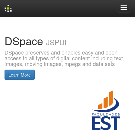
Skip
navigation
DSpace
JSPUI
DSpace preserves and enables easy and open
access to all types of digital content including text,
images, moving images, mpegs and data sets
Learn More