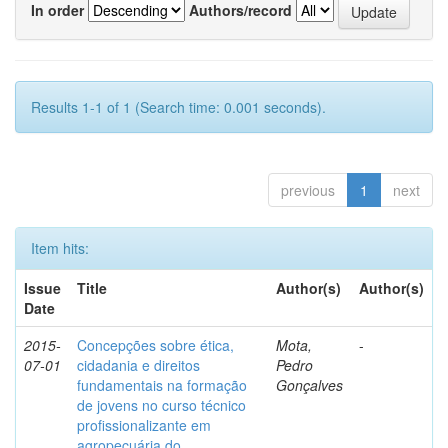
In order
Authors/record
Results 1-1 of 1 (Search time: 0.001 seconds).
previous
1
next
Item hits:
Issue
Title
Author(s)
Author(s)
Date
2015-
Concepções sobre ética,
Mota,
-
07-01
cidadania e direitos
Pedro
fundamentais na formação
Gonçalves
de jovens no curso técnico
profissionalizante em
agropecuária do