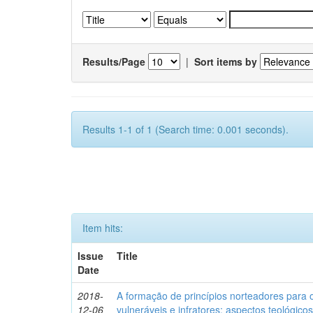
Results/Page
|
Sort items by
Results 1-1 of 1 (Search time: 0.001 seconds).
Item hits:
Issue
Title
Date
2018-
A formação de princípios norteadores para 
12-06
vulneráveis e infratores: aspectos teológic