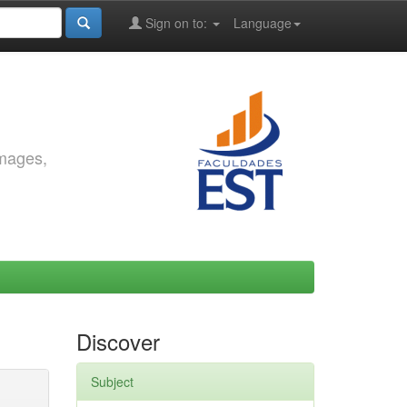
Sign on to:
Language
images,
Discover
Subject