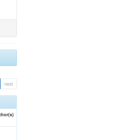
next
thor(s)