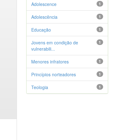
Adolescence
1
Adolescência
1
Educação
1
Jovens em condição de
1
vulnerabili...
Menores infratores
1
Princípios norteadores
1
Teologia
1