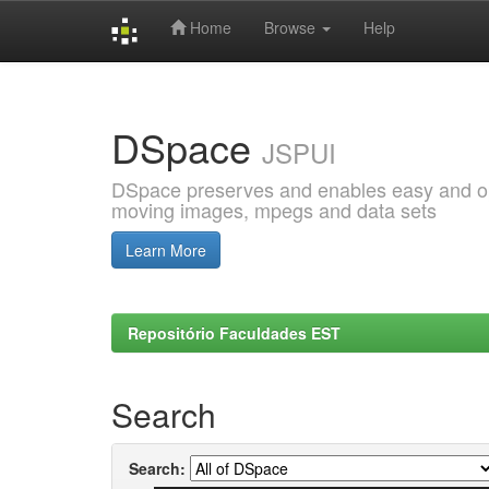
Home
Browse
Help
Skip
navigation
DSpace
JSPUI
DSpace preserves and enables easy and open
moving images, mpegs and data sets
Learn More
Repositório Faculdades EST
Search
Search: