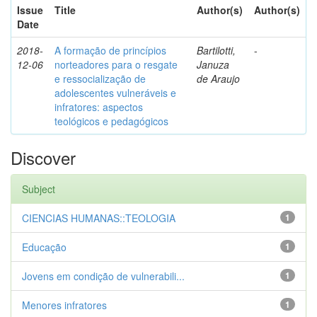
Issue
Title
Author(s)
Author(s)
Date
2018-
A formação de princípios
Bartilotti,
-
12-06
norteadores para o resgate
Januza
e ressocialização de
de Araujo
adolescentes vulneráveis e
infratores: aspectos
teológicos e pedagógicos
Discover
Subject
CIENCIAS HUMANAS::TEOLOGIA
1
Educação
1
Jovens em condição de vulnerabili...
1
Menores infratores
1