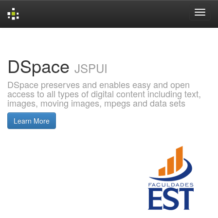
Skip
navigation
DSpace
JSPUI
DSpace preserves and enables easy and open
access to all types of digital content including text,
images, moving images, mpegs and data sets
Learn More